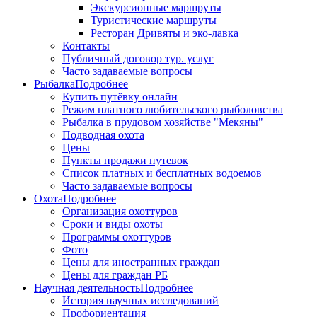
Экскурсионные маршруты
Туристические маршруты
Ресторан Дривяты и эко-лавка
Контакты
Публичный договор тур. услуг
Часто задаваемые вопросы
Рыбалка
Подробнее
Купить путёвку онлайн
Режим платного любительского рыболовства
Рыбалка в прудовом хозяйстве "Мекяны"
Подводная охота
Цены
Пункты продажи путевок
Список платных и бесплатных водоемов
Часто задаваемые вопросы
Охота
Подробнее
Организация охоттуров
Сроки и виды охоты
Программы охоттуров
Фото
Цены для иностранных граждан
Цены для граждан РБ
Научная деятельность
Подробнее
История научных исследований
Профориентация