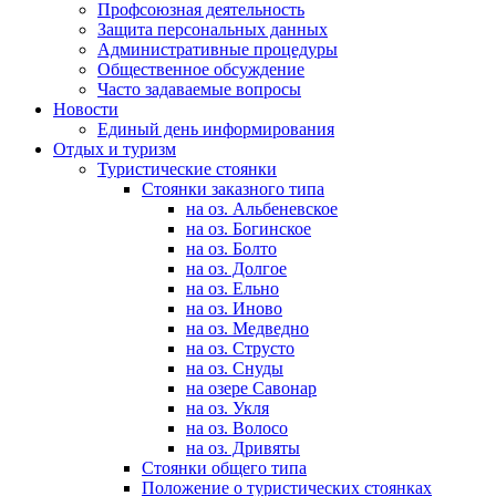
Профсоюзная деятельность
Защита персональных данных
Административные процедуры
Общественное обсуждение
Часто задаваемые вопросы
Новости
Единый день информирования
Отдых и туризм
Туристические стоянки
Стоянки заказного типа
на оз. Альбеневское
на оз. Богинское
на оз. Болто
на оз. Долгое
на оз. Ельно
на оз. Иново
на оз. Медведно
на оз. Струсто
на оз. Снуды
на озере Савонар
на оз. Укля
на оз. Волосо
на оз. Дривяты
Стоянки общего типа
Положение о туристических стоянках