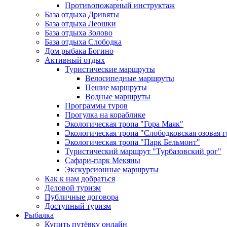
Противопожарный инструктаж
База отдыха Дривяты
База отдыха Леошки
База отдыха Золово
База отдыха Слободка
Дом рыбака Богино
Активный отдых
Туристические маршруты
Велосипедные маршруты
Пешие маршруты
Водные маршруты
Программы туров
Прогулка на кораблике
Экологическая тропа "Гора Маяк"
Экологическая тропа "Слободковская озовая г
Экологическая тропа "Парк Бельмонт"
Туристический маршрут "Турбазовский рог"
Сафари-парк Мекяны
Экскурсионные маршруты
Как к нам добраться
Деловой туризм
Публичные договора
Доступный туризм
Рыбалка
Купить путёвку онлайн