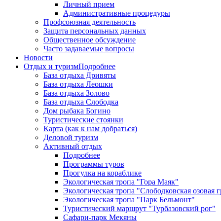
Личный прием
Административные процедуры
Профсоюзная деятельность
Защита персональных данных
Общественное обсуждение
Часто задаваемые вопросы
Новости
Отдых и туризм
Подробнее
База отдыха Дривяты
База отдыха Леошки
База отдыха Золово
База отдыха Слободка
Дом рыбака Богино
Туристические стоянки
Карта (как к нам добраться)
Деловой туризм
Активный отдых
Подробнее
Программы туров
Прогулка на кораблике
Экологическая тропа "Гора Маяк"
Экологическая тропа "Слободковская озовая г
Экологическая тропа "Парк Бельмонт"
Туристический маршрут "Турбазовский рог"
Сафари-парк Мекяны