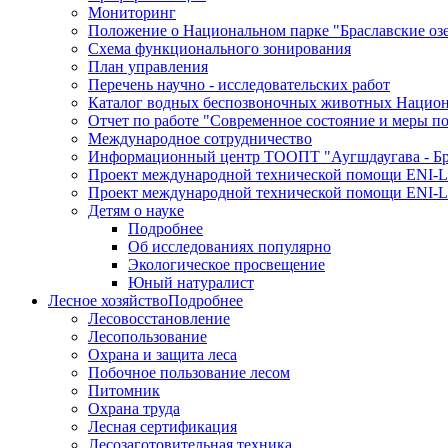
Мониторинг
Положение о Национальном парке "Браславские оз
Схема функционального зонирования
План управления
Перечень научно - исследовательских работ
Каталог водных беспозвоночных животных Национа
Отчет по работе "Современное состояние и меры п
Международное сотрудничество
Информационный центр ТООПТ "Аугшдаугава - Бра
Проект международной технической помощи ENI-L
Проект международной технической помощи ENI-L
Детям о науке
Подробнее
Об исследованиях популярно
Экологическое просвещение
Юный натуралист
Лесное хозяйство
Подробнее
Лесовосстановление
Лесопользование
Охрана и защита леса
Побочное пользование лесом
Питомник
Охрана труда
Лесная сертификация
Лесозаготовительная техника