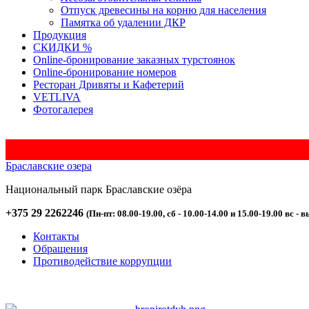
Отпуск древесины на корню для населения
Памятка об удалении ДКР
Продукция
СКИДКИ %
Оnline-бронирование заказных турстоянок
Оnline-бронирование номеров
Ресторан Дривяты и Кафетерий
VETLIVA
Фотогалерея
Браславские озера
Национальный парк
Браславские
озёра
+375 29 2262246
(Пн-пт: 08.00-19.00, сб - 10.00-14.00 и 15.00-19.00 вс - в
Контакты
Обращения
Противодействие коррупции