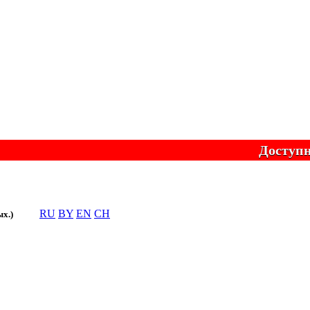
Доступно онл
RU
BY
EN
CH
ых.)