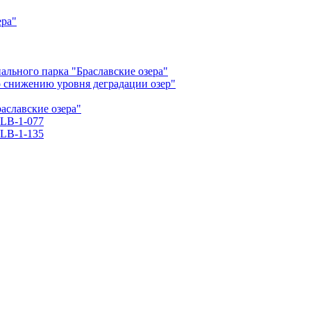
ера"
льного парка "Браславские озера"
о снижению уровня деградации озер"
славские озера"
LB-1-077
LB-1-135