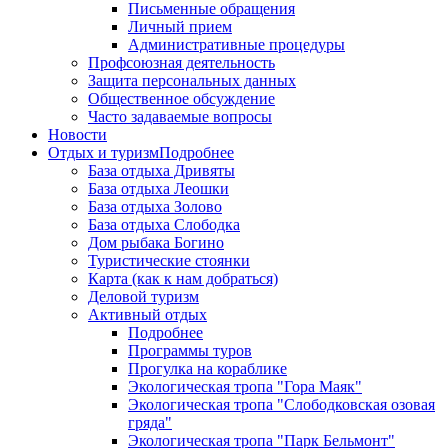
Письменные обращения
Личный прием
Административные процедуры
Профсоюзная деятельность
Защита персональных данных
Общественное обсуждение
Часто задаваемые вопросы
Новости
Отдых и туризм
Подробнее
База отдыха Дривяты
База отдыха Леошки
База отдыха Золово
База отдыха Слободка
Дом рыбака Богино
Туристические стоянки
Карта (как к нам добраться)
Деловой туризм
Активный отдых
Подробнее
Программы туров
Прогулка на кораблике
Экологическая тропа "Гора Маяк"
Экологическая тропа "Слободковская озовая
гряда"
Экологическая тропа "Парк Бельмонт"