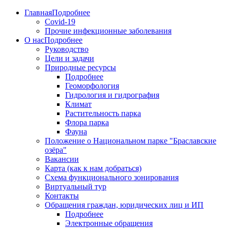
Главная
Подробнее
Covid-19
Прочие инфекционные заболевания
О нас
Подробнее
Руководство
Цели и задачи
Природные ресурсы
Подробнее
Геоморфология
Гидрология и гидрография
Климат
Растительность парка
Флора парка
Фауна
Положение о Национальном парке "Браславские
озёра"
Вакансии
Карта (как к нам добраться)
Схема функционального зонирования
Виртуальный тур
Контакты
Обращения граждан, юридических лиц и ИП
Подробнее
Электронные обращения