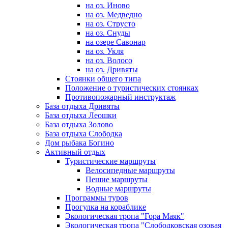
на оз. Иново
на оз. Медведно
на оз. Струсто
на оз. Снуды
на озере Савонар
на оз. Укля
на оз. Волосо
на оз. Дривяты
Стоянки общего типа
Положение о туристических стоянках
Противопожарный инструктаж
База отдыха Дривяты
База отдыха Леошки
База отдыха Золово
База отдыха Слободка
Дом рыбака Богино
Активный отдых
Туристические маршруты
Велосипедные маршруты
Пешие маршруты
Водные маршруты
Программы туров
Прогулка на кораблике
Экологическая тропа "Гора Маяк"
Экологическая тропа "Слободковская озовая