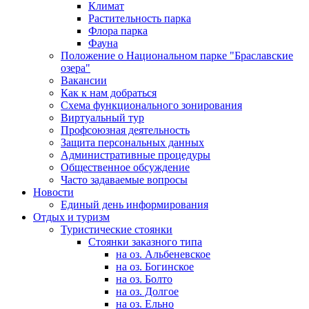
Климат
Растительность парка
Флора парка
Фауна
Положение о Национальном парке "Браславские
озера"
Вакансии
Как к нам добраться
Схема функционального зонирования
Виртуальный тур
Профсоюзная деятельность
Защита персональных данных
Административные процедуры
Общественное обсуждение
Часто задаваемые вопросы
Новости
Единый день информирования
Отдых и туризм
Туристические стоянки
Стоянки заказного типа
на оз. Альбеневское
на оз. Богинское
на оз. Болто
на оз. Долгое
на оз. Ельно