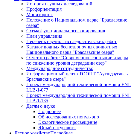
История научных исследований
Профориентация
Мониторинг
Положение о Национальном парке "Браславские
озера"
Схема функционального зонирования
План управления
Перечень научно - исследовательских работ
Каталог водных беспозвоночных животных
Национального парка "Браславские озера"
Отчет по работе "Современное состояние и меры
по снижению уровня деградации озер"
Международное сотрудничество
Информационный центр ТООПТ "Аугшдаугава -
Браславские озера"
Проект международной технической помощи ENI-
LLB-1-077
Проект международной технической помощи ENI-
LLB-1-135
Детям о науке
Подробнее
Об исследованиях популярно
Экологическое просвещение
Юный натуралист
Лесное хозяйство
Подробнее