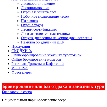
Лесовосстановление
Лесопользование
Охрана и защита леса
Побочное пользование лесом
Питомник
Охрана труда
Лесная сертификация
Лесозаготовительная техника
Отпуск древесины на корню для населения
Памятка об удалении ДКР
Продукция
СКИДКИ %
Оnline-бронирование заказных турстоянок
Оnline-бронирование номеров
Ресторан Дривяты и Кафетерий
VETLIVA
Фотогалерея
нирование для баз отдыха и заказных туристи
Браславские озера
Национальный парк
Браславские
озёра