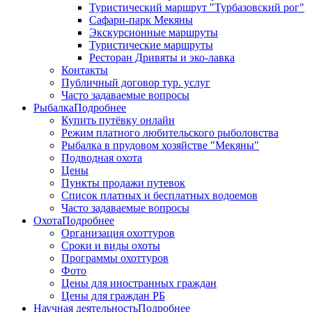
Туристический маршрут "Турбазовский рог"
Сафари-парк Мекяны
Экскурсионные маршруты
Туристические маршруты
Ресторан Дривяты и эко-лавка
Контакты
Публичный договор тур. услуг
Часто задаваемые вопросы
Рыбалка
Подробнее
Купить путёвку онлайн
Режим платного любительского рыболовства
Рыбалка в прудовом хозяйстве "Мекяны"
Подводная охота
Цены
Пункты продажи путевок
Список платных и бесплатных водоемов
Часто задаваемые вопросы
Охота
Подробнее
Организация охоттуров
Сроки и виды охоты
Программы охоттуров
Фото
Цены для иностранных граждан
Цены для граждан РБ
Научная деятельность
Подробнее