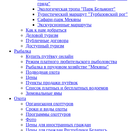
гряда"
Экологическая тропа "Парк Бельмонт"
Туристический маршрут "Турбазовский рог"
Сафари-парк Мекяны
Экскурсионные маршруты
Как к нам добраться
Деловой туризм
Публичные договора
Доступный туризм
Рыбалка
Купить путёвку онлайн
Режим платного любительского рыболовства
Рыбалка в прудовом хозяйстве "Мекяны"
Подводная охота
Цены
Пункты продажи путёвок
Список платных и бесплатных водоемов
Зимовальные ямы
Охота
Организация охоттуров
Сроки и виды охоты
Программы охоттуров
Фото
Цены для иностранных граждан
Цены для граждан Республики Беларусь