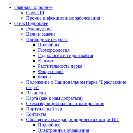
Главная
Подробнее
Covid-19
Прочие инфекционные заболевания
О нас
Подробнее
Руководство
Цели и задачи
Природные ресурсы
Подробнее
Геоморфология
Гидрология и гидрография
Климат
Растительность парка
Флора парка
Фауна
Положение о Национальном парке "Браславские
озёра"
Вакансии
Карта (как к нам добраться)
Схема функционального зонирования
Виртуальный тур
Контакты
Обращения граждан, юридических лиц и ИП
Подробнее
Электронные обращения