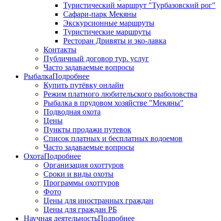
Туристический маршрут "Турбазовский рог"
Сафари-парк Мекяны
Экскурсионные маршруты
Туристические маршруты
Ресторан Дривяты и эко-лавка
Контакты
Публичный договор тур. услуг
Часто задаваемые вопросы
Рыбалка
Подробнее
Купить путёвку онлайн
Режим платного любительского рыболовства
Рыбалка в прудовом хозяйстве "Мекяны"
Подводная охота
Цены
Пункты продажи путевок
Список платных и бесплатных водоемов
Часто задаваемые вопросы
Охота
Подробнее
Организация охоттуров
Сроки и виды охоты
Программы охоттуров
Фото
Цены для иностранных граждан
Цены для граждан РБ
Научная деятельность
Подробнее