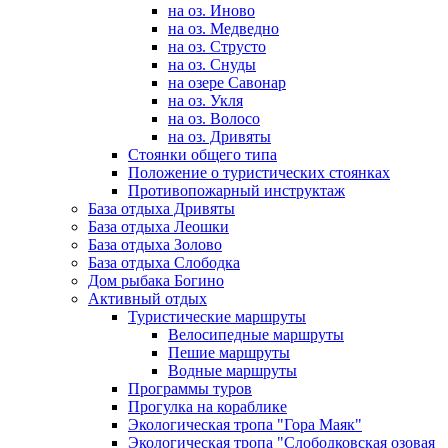
на оз. Иново
на оз. Медведно
на оз. Струсто
на оз. Снуды
на озере Савонар
на оз. Укля
на оз. Волосо
на оз. Дривяты
Стоянки общего типа
Положение о туристических стоянках
Противопожарный инструктаж
База отдыха Дривяты
База отдыха Леошки
База отдыха Золово
База отдыха Слободка
Дом рыбака Богино
Активный отдых
Туристические маршруты
Велосипедные маршруты
Пешие маршруты
Водные маршруты
Программы туров
Прогулка на кораблике
Экологическая тропа "Гора Маяк"
Экологическая тропа "Слободковская озовая