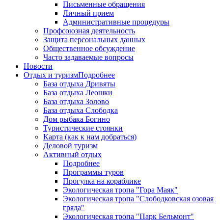
Письменные обращения
Личный прием
Административные процедуры
Профсоюзная деятельность
Защита персональных данных
Общественное обсуждение
Часто задаваемые вопросы
Новости
Отдых и туризм
Подробнее
База отдыха Дривяты
База отдыха Леошки
База отдыха Золово
База отдыха Слободка
Дом рыбака Богино
Туристические стоянки
Карта (как к нам добраться)
Деловой туризм
Активный отдых
Подробнее
Программы туров
Прогулка на кораблике
Экологическая тропа "Гора Маяк"
Экологическая тропа "Слободковская озовая
гряда"
Экологическая тропа "Парк Бельмонт"