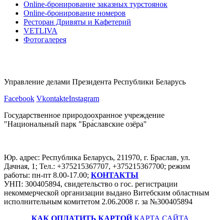
Оnline-бронирование заказных турстоянок
Оnline-бронирование номеров
Ресторан Дривяты и Кафетерий
VETLIVA
Фотогалерея
Управление делами Президента Республики Беларусь
Facebook
Vkontakte
Instagram
Государственное природоохранное учреждение
"Национальный парк "Бра́славские озёра"
Юр. адрес: Республика Беларусь, 211970, г. Браслав, ул.
Дачная, 1; Тел.: +375215367707, +375215367700; режим
работы: пн-пт 8.00-17.00;
КОНТАКТЫ
УНП: 300405894, свидетельство о гос. регистрации
некоммерческой организации выдано Витебским областным
исполнительным комитетом 2.06.2008 г. за №300405894
КАК ОПЛАТИТЬ КАРТОЙ
КАРТА САЙТА