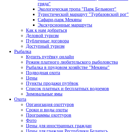
гряда"
Экологическая тропа "Парк Бельмонт"
Туристический маршрут "Турбазовский рог"
Сафари-парк Мекяны
Экскурсионные маршруты
Как к нам добраться
Деловой туризм
Публичные договора
Доступный туризм
Рыбалка
Купить путёвку онлайн
Режим платного любительского рыболовства
Рыбалка в прудовом хозяйстве "Мекяны"
Подводная охота
Цены
Пункты продажи путёвок
Список платных и бесплатных водоемов
Зимовальные ямы
Охота
Организация охоттуров
Сроки и виды охоты
Программы охоттуров
Фото
Цены для иностранных граждан
Цены для граждан Республики Беларусь