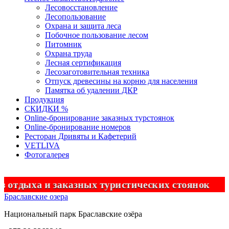
Лесовосстановление
Лесопользование
Охрана и защита леса
Побочное пользование лесом
Питомник
Охрана труда
Лесная сертификация
Лесозаготовительная техника
Отпуск древесины на корню для населения
Памятка об удалении ДКР
Продукция
СКИДКИ %
Оnline-бронирование заказных турстоянок
Оnline-бронирование номеров
Ресторан Дривяты и Кафетерий
VETLIVA
Фотогалерея
отдыха и заказных туристических стоянок
Браславские озера
Национальный парк
Браславские
озёра