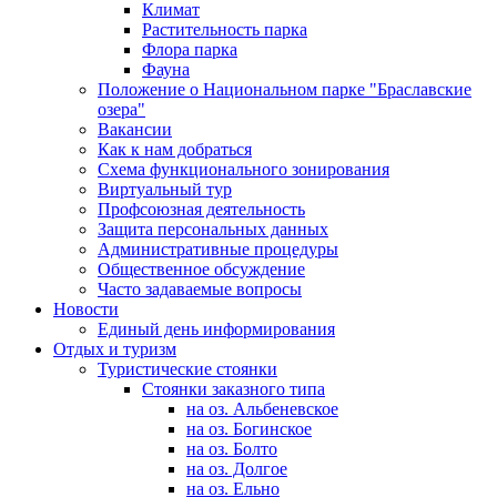
Климат
Растительность парка
Флора парка
Фауна
Положение о Национальном парке "Браславские
озера"
Вакансии
Как к нам добраться
Схема функционального зонирования
Виртуальный тур
Профсоюзная деятельность
Защита персональных данных
Административные процедуры
Общественное обсуждение
Часто задаваемые вопросы
Новости
Единый день информирования
Отдых и туризм
Туристические стоянки
Стоянки заказного типа
на оз. Альбеневское
на оз. Богинское
на оз. Болто
на оз. Долгое
на оз. Ельно