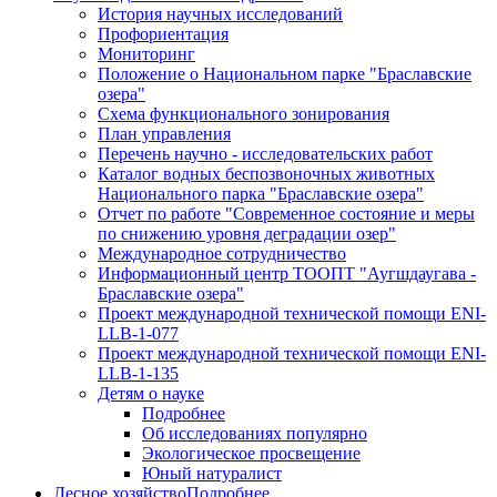
История научных исследований
Профориентация
Мониторинг
Положение о Национальном парке "Браславские
озера"
Схема функционального зонирования
План управления
Перечень научно - исследовательских работ
Каталог водных беспозвоночных животных
Национального парка "Браславские озера"
Отчет по работе "Современное состояние и меры
по снижению уровня деградации озер"
Международное сотрудничество
Информационный центр ТООПТ "Аугшдаугава -
Браславские озера"
Проект международной технической помощи ENI-
LLB-1-077
Проект международной технической помощи ENI-
LLB-1-135
Детям о науке
Подробнее
Об исследованиях популярно
Экологическое просвещение
Юный натуралист
Лесное хозяйство
Подробнее