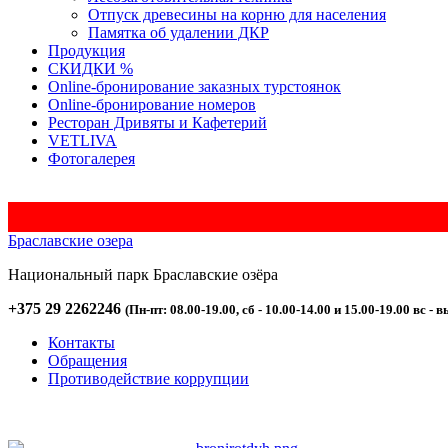
Отпуск древесины на корню для населения
Памятка об удалении ДКР
Продукция
СКИДКИ %
Оnline-бронирование заказных турстоянок
Оnline-бронирование номеров
Ресторан Дривяты и Кафетерий
VETLIVA
Фотогалерея
Браславские озера
Национальный парк
Браславские
озёра
+375 29 2262246
(Пн-пт: 08.00-19.00, сб - 10.00-14.00 и 15.00-19.00 вс - в
Контакты
Обращения
Противодействие коррупции