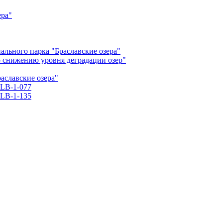
ера"
льного парка "Браславские озера"
о снижению уровня деградации озер"
славские озера"
LB-1-077
LB-1-135