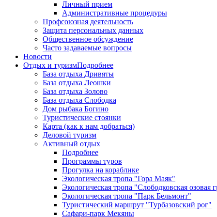
Личный прием
Административные процедуры
Профсоюзная деятельность
Защита персональных данных
Общественное обсуждение
Часто задаваемые вопросы
Новости
Отдых и туризм
Подробнее
База отдыха Дривяты
База отдыха Леошки
База отдыха Золово
База отдыха Слободка
Дом рыбака Богино
Туристические стоянки
Карта (как к нам добраться)
Деловой туризм
Активный отдых
Подробнее
Программы туров
Прогулка на кораблике
Экологическая тропа "Гора Маяк"
Экологическая тропа "Слободковская озовая г
Экологическая тропа "Парк Бельмонт"
Туристический маршрут "Турбазовский рог"
Сафари-парк Мекяны