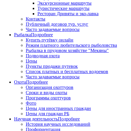
Экскурсионные маршруты
Туристические маршруты
Ресторан Дривяты и эко-лавка
Контакты
Публичный договор тур. услуг
Часто задаваемые вопросы
Рыбалка
Подробнее
Купить путёвку онлайн
Режим платного любительского рыболовства
Рыбалка в прудовом хозяйстве "Мекяны"
Подводная охота
Цены
Пункты продажи путевок
Список платных и бесплатных водоемов
Часто задаваемые вопросы
Охота
Подробнее
Организация охоттуров
Сроки и виды охоты
Программы охоттуров
Фото
Цены для иностранных граждан
Цены для граждан РБ
Научная деятельность
Подробнее
История научных исследований
Профориентация