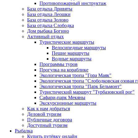
Противопожарный инструктаж
База отдыха Дривяты
База отдыха Леошки
База отдыха Золово
База отдыха Слободка
Дом рыбака Богино
Активный отдых
Туристические маршруты
Велосипедные маршруты
Пешие маршруты
Водные маршруты
Программы туров
Прогулка на кораблике
Экологическая тропа "Гора Маяк"
Экологическая тропа "Слободковская озовая г
Экологическая тропа "Парк Бельмонт"
Туристический маршрут "Турбазовский рог"
Сафари-парк Мекяны
Экскурсионные маршруты
Как к нам добраться
Деловой туризм
Публичные договора
Доступный туризм
Рыбалка
Купить путёвку онлайн