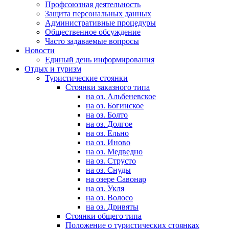
Профсоюзная деятельность
Защита персональных данных
Административные процедуры
Общественное обсуждение
Часто задаваемые вопросы
Новости
Единый день информирования
Отдых и туризм
Туристические стоянки
Стоянки заказного типа
на оз. Альбеневское
на оз. Богинское
на оз. Болто
на оз. Долгое
на оз. Ельно
на оз. Иново
на оз. Медведно
на оз. Струсто
на оз. Снуды
на озере Савонар
на оз. Укля
на оз. Волосо
на оз. Дривяты
Стоянки общего типа
Положение о туристических стоянках