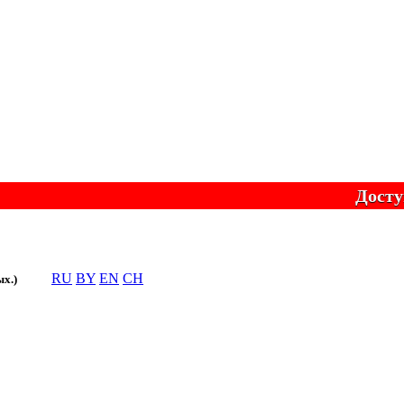
Доступно о
RU
BY
EN
CH
ых.)