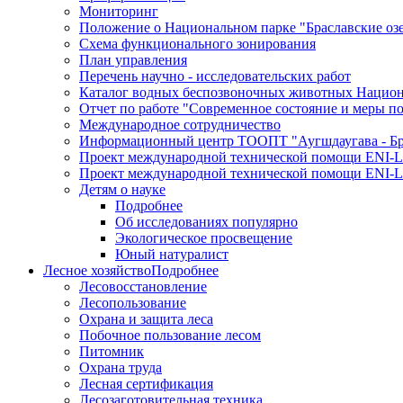
Мониторинг
Положение о Национальном парке "Браславские оз
Схема функционального зонирования
План управления
Перечень научно - исследовательских работ
Каталог водных беспозвоночных животных Национа
Отчет по работе "Современное состояние и меры п
Международное сотрудничество
Информационный центр ТООПТ "Аугшдаугава - Бра
Проект международной технической помощи ENI-L
Проект международной технической помощи ENI-L
Детям о науке
Подробнее
Об исследованиях популярно
Экологическое просвещение
Юный натуралист
Лесное хозяйство
Подробнее
Лесовосстановление
Лесопользование
Охрана и защита леса
Побочное пользование лесом
Питомник
Охрана труда
Лесная сертификация
Лесозаготовительная техника