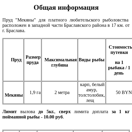
Общая информация
Пруд "Мекяны" для платного любительского рыболовства
расположен в западной части Браславского района в 17 км. от
г. Браслава.
Стоимость
путевки
Р
азмер
Пруд
Максимальная
Виды рыбы
пруда
на 1
глубина
рыбака / 1
день
карп, белый
амур,
1,9 га
2 метра
50 BYN
Мекяны
толстолобик,
лещ
Лимит
вылова
до 5кг.
,
сверх
лимита доплата
за 1 кг
пойманной рыбы - 10.00 руб
.