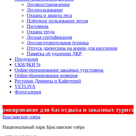
Лесовосстановление
Лесопользование
Охрана и защита леса
Побочное пользование лесом
Питомник
Охрана труда
Лесная сертификация
Лесозаготовительная техника
Отпуск древесины на корню для населения
Памятка об удалении ДКР
Продукция
СКИДКИ %
Оnline-бронирование заказных турстоянок
Оnline-бронирование номеров
Ресторан Дривяты и Кафетерий
VETLIVA
Фотогалерея
рование для баз отдыха и заказных туристиче
Браславские озера
Национальный парк
Браславские
озёра