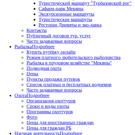
Туристический маршрут "Турбазовский рог"
Сафари-парк Мекяны
Экскурсионные маршруты
Туристические маршруты
Ресторан Дривяты и эко-лавка
Контакты
Публичный договор тур. услуг
Часто задаваемые вопросы
Рыбалка
Подробнее
Купить путёвку онлайн
Режим платного любительского рыболовства
Рыбалка в прудовом хозяйстве "Мекяны"
Подводная охота
Цены
Пункты продажи путевок
Список платных и бесплатных водоемов
Часто задаваемые вопросы
Охота
Подробнее
Организация охоттуров
Сроки и виды охоты
Программы охоттуров
Фото
Цены для иностранных граждан
Цены для граждан РБ
Научная деятельность
Подробнее