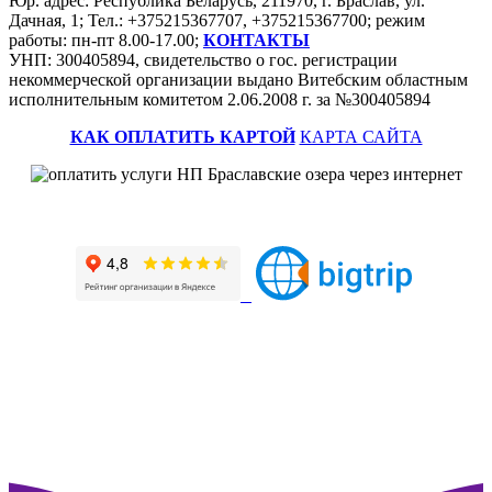
Юр. адрес: Республика Беларусь, 211970, г. Браслав, ул.
Дачная, 1; Тел.: +375215367707, +375215367700; режим
работы: пн-пт 8.00-17.00;
КОНТАКТЫ
УНП: 300405894, свидетельство о гос. регистрации
некоммерческой организации выдано Витебским областным
исполнительным комитетом 2.06.2008 г. за №300405894
КАК ОПЛАТИТЬ КАРТОЙ
КАРТА САЙТА
Наш профиль на портале рейтинговой оценки
>>>