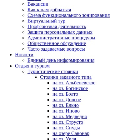
Вакансии
Как к нам добраться
Схема функционального зонирования
Виртуальный тур
Профсоюзная деятельность
Защита персональных данных
Административные процедуры
Общественное обсуждение
Часто задаваемые вопросы
Новости
Единый день информирования
Отдых и туризм
Туристические стоянки
Стоянки заказного типа
на оз. Альбеневское
на оз. Богинское
на оз. Болто
на оз. Долгое
на оз. Ельно
на оз. Иново
на оз. Медведно
на оз. Струсто
на оз. Снуды
на озере Савонар
на оз. Укля