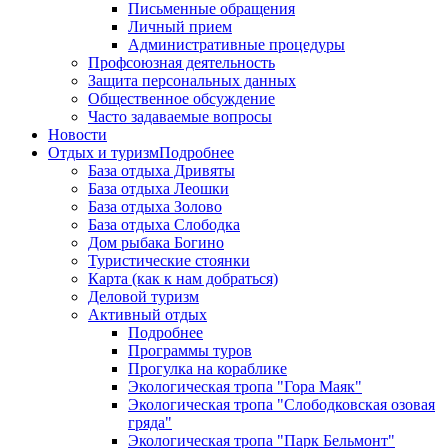
Письменные обращения
Личный прием
Административные процедуры
Профсоюзная деятельность
Защита персональных данных
Общественное обсуждение
Часто задаваемые вопросы
Новости
Отдых и туризм
Подробнее
База отдыха Дривяты
База отдыха Леошки
База отдыха Золово
База отдыха Слободка
Дом рыбака Богино
Туристические стоянки
Карта (как к нам добраться)
Деловой туризм
Активный отдых
Подробнее
Программы туров
Прогулка на кораблике
Экологическая тропа "Гора Маяк"
Экологическая тропа "Слободковская озовая
гряда"
Экологическая тропа "Парк Бельмонт"