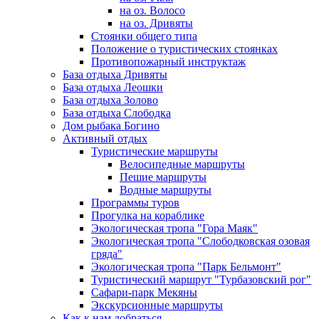
на оз. Волосо
на оз. Дривяты
Стоянки общего типа
Положение о туристических стоянках
Противопожарный инструктаж
База отдыха Дривяты
База отдыха Леошки
База отдыха Золово
База отдыха Слободка
Дом рыбака Богино
Активный отдых
Туристические маршруты
Велосипедные маршруты
Пешие маршруты
Водные маршруты
Программы туров
Прогулка на кораблике
Экологическая тропа "Гора Маяк"
Экологическая тропа "Слободковская озовая
гряда"
Экологическая тропа "Парк Бельмонт"
Туристический маршрут "Турбазовский рог"
Сафари-парк Мекяны
Экскурсионные маршруты
Как к нам добраться