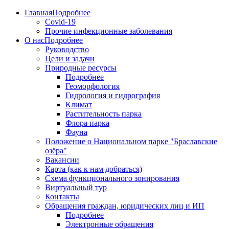
Главная
Подробнее
Covid-19
Прочие инфекционные заболевания
О нас
Подробнее
Руководство
Цели и задачи
Природные ресурсы
Подробнее
Геоморфология
Гидрология и гидрография
Климат
Растительность парка
Флора парка
Фауна
Положение о Национальном парке "Браславские
озёра"
Вакансии
Карта (как к нам добраться)
Схема функционального зонирования
Виртуальный тур
Контакты
Обращения граждан, юридических лиц и ИП
Подробнее
Электронные обращения