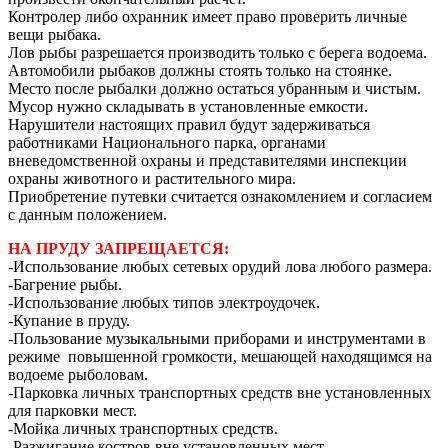
Контролер либо охранник имеет право проверить личные
вещи рыбака.
Лов рыбы разрешается производить только с берега водоема.
Автомобили рыбаков должны стоять только на стоянке.
Место после рыбалки должно остаться убранным и чистым.
Мусор нужно складывать в установленные емкости.
Нарушители настоящих правил будут задерживаться
работниками Национального парка, органами
вневедомственной охраны и представителями инспекции
охраны животного и растительного мира.
Приобретение путевки считается ознакомлением и согласием
с данным положением.
НА ПРУДУ ЗАПРЕЩАЕТСЯ:
-Использование любых сетевых орудий лова любого размера.
-Багрение рыбы.
-Использование любых типов электроудочек.
-Купание в пруду.
-Пользование музыкальными приборами и инструментами в
режиме повышенной громкости, мешающей находящимся на
водоеме рыболовам.
-Парковка личных транспортных средств вне установленных
для парковки мест.
-Мойка личных транспортных средств.
-Разжигание костров вне установленных мест.