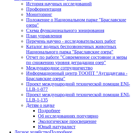
История научных исследований
Профориентация
Мониторинг
Положение о Национальном парке "Браславские
озера"
Схема функционального зонирования
План управления
Перечень научно - исследовательских работ
Каталог водных беспозвоночных животных
Национального парка "Браславские озера"
Отчет по работе "Современное состояние и меры
по снижению уровня деградации озер"
Международное сотрудничество
Информационный центр ТООПТ "Аугшдаугава -
Браславские озера"
Проект международной технической помощи ENI-
LLB-1-077
Проект международной технической помощи ENI-
LLB-1-135
Детям о науке
Подробнее
Об исследованиях популярно
Экологическое просвещение
Юный натуралист
Лесное хозяйство
Подробнее