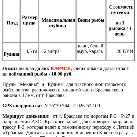
Стоимость
путевки
Размер
Максимальная
Виды рыбы
Пруд
пруда
на 1
глубина
рыбака / 1
день
карп, белый
4,5 га
2 метра
амур, карась
20 BYN
Рудина
Лимит
вылова
до 3кг.
КАРАСЯ
,
сверх
лимита доплата
за 1
кг пойманной рыбы - 10.00 руб
.
Пруды "Мекяны" и "Рудина" для платного любительского
рыболовства расположен в западной части Браславского
района в 17 км. от г. Браслава.
GPS координаты:
N 55°39.564, E 026°52.109
Маршрут движения:
от г. Браслава по дорогам Р-3 , Р-27 в
направлении АЗС «Красносельцы», далее поворот направо на
трассу Р-3, которая ведет к таможенному переходу с Латвией
«Урбаны». Двигаться до поворота в деревню Крюки (сразу за