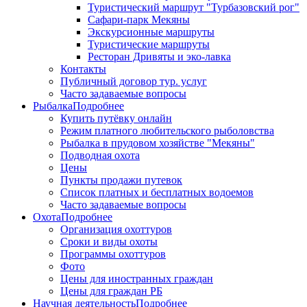
Туристический маршрут "Турбазовский рог"
Сафари-парк Мекяны
Экскурсионные маршруты
Туристические маршруты
Ресторан Дривяты и эко-лавка
Контакты
Публичный договор тур. услуг
Часто задаваемые вопросы
Рыбалка
Подробнее
Купить путёвку онлайн
Режим платного любительского рыболовства
Рыбалка в прудовом хозяйстве "Мекяны"
Подводная охота
Цены
Пункты продажи путевок
Список платных и бесплатных водоемов
Часто задаваемые вопросы
Охота
Подробнее
Организация охоттуров
Сроки и виды охоты
Программы охоттуров
Фото
Цены для иностранных граждан
Цены для граждан РБ
Научная деятельность
Подробнее