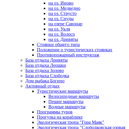
на оз. Иново
на оз. Медведно
на оз. Струсто
на оз. Снуды
на озере Савонар
на оз. Укля
на оз. Волосо
на оз. Дривяты
Стоянки общего типа
Положение о туристических стоянках
Противопожарный инструктаж
База отдыха Дривяты
База отдыха Леошки
База отдыха Золово
База отдыха Слободка
Дом рыбака Богино
Активный отдых
Туристические маршруты
Велосипедные маршруты
Пешие маршруты
Водные маршруты
Программы туров
Прогулка на кораблике
Экологическая тропа "Гора Маяк"
Экологическая тропа "Слободковская озовая