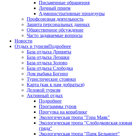
Письменные обращения
Личный прием
Административные процедуры
Профсоюзная деятельность
Защита персональных данных
Общественное обсуждение
Часто задаваемые вопросы
Новости
Отдых и туризм
Подробнее
База отдыха Дривяты
База отдыха Леошки
База отдыха Золово
База отдыха Слободка
Дом рыбака Богино
Туристические стоянки
Карта (как к нам добраться)
Деловой туризм
Активный отдых
Подробнее
Программы туров
Прогулка на кораблике
Экологическая тропа "Гора Маяк"
Экологическая тропа "Слободковская озовая
гряда"
Экологическая тропа "Парк Бельмонт"