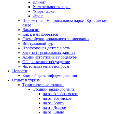
Климат
Растительность парка
Флора парка
Фауна
Положение о Национальном парке "Браславские
озера"
Вакансии
Как к нам добраться
Схема функционального зонирования
Виртуальный тур
Профсоюзная деятельность
Защита персональных данных
Административные процедуры
Общественное обсуждение
Часто задаваемые вопросы
Новости
Единый день информирования
Отдых и туризм
Туристические стоянки
Стоянки заказного типа
на оз. Альбеневское
на оз. Богинское
на оз. Болто
на оз. Долгое
на оз. Ельно