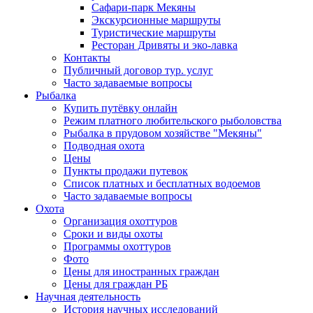
Сафари-парк Мекяны
Экскурсионные маршруты
Туристические маршруты
Ресторан Дривяты и эко-лавка
Контакты
Публичный договор тур. услуг
Часто задаваемые вопросы
Рыбалка
Купить путёвку онлайн
Режим платного любительского рыболовства
Рыбалка в прудовом хозяйстве "Мекяны"
Подводная охота
Цены
Пункты продажи путевок
Список платных и бесплатных водоемов
Часто задаваемые вопросы
Охота
Организация охоттуров
Сроки и виды охоты
Программы охоттуров
Фото
Цены для иностранных граждан
Цены для граждан РБ
Научная деятельность
История научных исследований