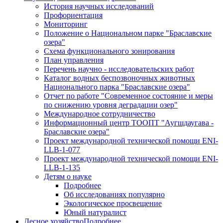
История научных исследований
Профориентация
Мониторинг
Положение о Национальном парке "Браславские
озера"
Схема функционального зонирования
План управления
Перечень научно - исследовательских работ
Каталог водных беспозвоночных животных
Национального парка "Браславские озера"
Отчет по работе "Современное состояние и меры
по снижению уровня деградации озер"
Международное сотрудничество
Информационный центр ТООПТ "Аугшдаугава -
Браславские озера"
Проект международной технической помощи ENI-
LLB-1-077
Проект международной технической помощи ENI-
LLB-1-135
Детям о науке
Подробнее
Об исследованиях популярно
Экологическое просвещение
Юный натуралист
Лесное хозяйство
Подробнее