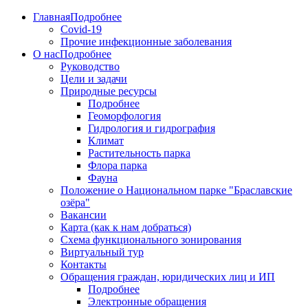
Главная
Подробнее
Covid-19
Прочие инфекционные заболевания
О нас
Подробнее
Руководство
Цели и задачи
Природные ресурсы
Подробнее
Геоморфология
Гидрология и гидрография
Климат
Растительность парка
Флора парка
Фауна
Положение о Национальном парке "Браславские
озёра"
Вакансии
Карта (как к нам добраться)
Схема функционального зонирования
Виртуальный тур
Контакты
Обращения граждан, юридических лиц и ИП
Подробнее
Электронные обращения