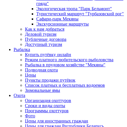
гряда"
Экологическая тропа "Парк Бельмонт"
Туристический маршрут "Турбазовский рог"
Сафари-парк Мекяны
Экскурсионные маршруты
Как к нам добраться
Деловой туризм
Публичные договора
Доступный туризм
Рыбалка
Купить путёвку онлайн
Режим платного любительского рыболовства
Рыбалка в прудовом хозяйстве "Мекяны"
Подводная охота
Цены
Пункты продажи путёвок
Список платных и бесплатных водоемов
Зимовальные ямы
Охота
Организация охоттуров
Сроки и виды охоты
Программы охоттуров
Фото
Цены для иностранных граждан
Цены для граждан Республики Беларусь