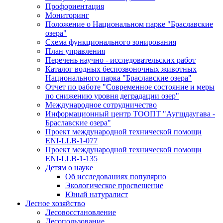
Профориентация
Мониторинг
Положение о Национальном парке "Браславские
озера"
Схема функционального зонирования
План управления
Перечень научно - исследовательских работ
Каталог водных беспозвоночных животных
Национального парка "Браславские озера"
Отчет по работе "Современное состояние и меры
по снижению уровня деградации озер"
Международное сотрудничество
Информационный центр ТООПТ "Аугшдаугава -
Браславские озера"
Проект международной технической помощи
ENI-LLB-1-077
Проект международной технической помощи
ENI-LLB-1-135
Детям о науке
Об исследованиях популярно
Экологическое просвещение
Юный натуралист
Лесное хозяйство
Лесовосстановление
Лесопользование