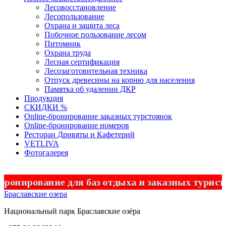
Лесовосстановление
Лесопользование
Охрана и защита леса
Побочное пользование лесом
Питомник
Охрана труда
Лесная сертификация
Лесозаготовительная техника
Отпуск древесины на корню для населения
Памятка об удалении ДКР
Продукция
СКИДКИ %
Оnline-бронирование заказных турстоянок
Оnline-бронирование номеров
Ресторан Дривяты и Кафетерий
VETLIVA
Фотогалерея
ирование для баз отдыха и заказных туристич
Браславские озера
Национальный парк
Браславские
озёра