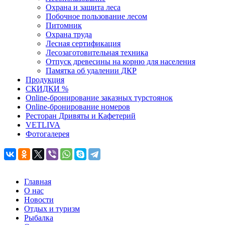
Охрана и защита леса
Побочное пользование лесом
Питомник
Охрана труда
Лесная сертификация
Лесозаготовительная техника
Отпуск древесины на корню для населения
Памятка об удалении ДКР
Продукция
СКИДКИ %
Оnline-бронирование заказных турстоянок
Оnline-бронирование номеров
Ресторан Дривяты и Кафетерий
VETLIVA
Фотогалерея
Главная
О нас
Новости
Отдых и туризм
Рыбалка