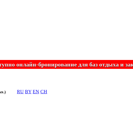
онлайн-бронирование для баз отдыха и заказн
RU
BY
EN
CH
ых.)