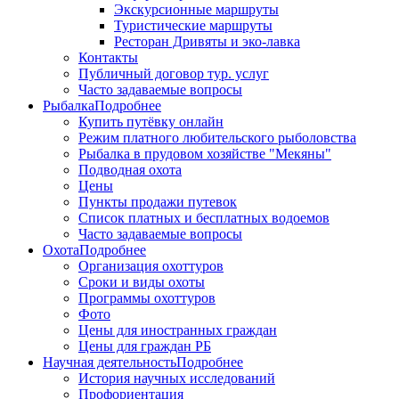
Экскурсионные маршруты
Туристические маршруты
Ресторан Дривяты и эко-лавка
Контакты
Публичный договор тур. услуг
Часто задаваемые вопросы
Рыбалка
Подробнее
Купить путёвку онлайн
Режим платного любительского рыболовства
Рыбалка в прудовом хозяйстве "Мекяны"
Подводная охота
Цены
Пункты продажи путевок
Список платных и бесплатных водоемов
Часто задаваемые вопросы
Охота
Подробнее
Организация охоттуров
Сроки и виды охоты
Программы охоттуров
Фото
Цены для иностранных граждан
Цены для граждан РБ
Научная деятельность
Подробнее
История научных исследований
Профориентация