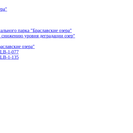
ера"
льного парка "Браславские озера"
о снижению уровня деградации озер"
славские озера"
LB-1-077
LB-1-135