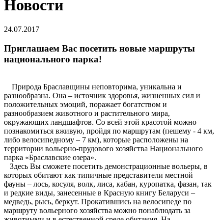
Новости
24.07.2017
Приглашаем Вас посетить новые маршруты
национального парка!
Природа Браславщины неповторима, уникальна и
разнообразна. Она – источник здоровья, жизненных сил и
положительных эмоций, поражает богатством и
разнообразием животного и растительного мира,
окружающих ландшафтов. Со всей этой красотой можно
познакомиться вживую, пройдя по маршрутам (пешему - 4 км,
либо велосипедному – 7 км), которые расположены на
территории вольерно-прудового хозяйства Национального
парка «Браславские озера».
Здесь Вы сможете посетить демонстрационные вольеры, в
которых обитают как типичные представители местной
фауны – лось, косуля, волк, лиса, кабан, куропатка, фазан, так
и редкие виды, занесенные в Красную книгу Беларуси –
медведь, рысь, беркут. Прокатившись на велосипеде по
маршруту вольерного хозяйства можно понаблюдать за
животными и в естественной среде обитания. На