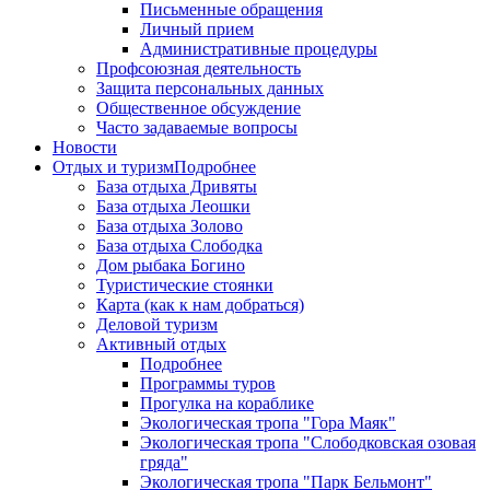
Письменные обращения
Личный прием
Административные процедуры
Профсоюзная деятельность
Защита персональных данных
Общественное обсуждение
Часто задаваемые вопросы
Новости
Отдых и туризм
Подробнее
База отдыха Дривяты
База отдыха Леошки
База отдыха Золово
База отдыха Слободка
Дом рыбака Богино
Туристические стоянки
Карта (как к нам добраться)
Деловой туризм
Активный отдых
Подробнее
Программы туров
Прогулка на кораблике
Экологическая тропа "Гора Маяк"
Экологическая тропа "Слободковская озовая
гряда"
Экологическая тропа "Парк Бельмонт"