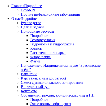
Главная
Подробнее
Covid-19
Прочие инфекционные заболевания
О нас
Подробнее
Руководство
Цели и задачи
Природные ресурсы
Подробнее
Геоморфология
Гидрология и гидрография
Климат
Растительность парка
Флора парка
Фауна
Положение о Национальном парке "Браславские
озёра"
Вакансии
Карта (как к нам добраться)
Схема функционального зонирования
Виртуальный тур
Контакты
Обращения граждан, юридических лиц и ИП
Подробнее
Электронные обращения