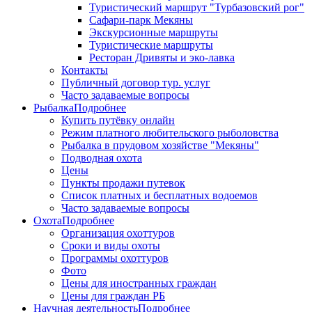
Туристический маршрут "Турбазовский рог"
Сафари-парк Мекяны
Экскурсионные маршруты
Туристические маршруты
Ресторан Дривяты и эко-лавка
Контакты
Публичный договор тур. услуг
Часто задаваемые вопросы
Рыбалка
Подробнее
Купить путёвку онлайн
Режим платного любительского рыболовства
Рыбалка в прудовом хозяйстве "Мекяны"
Подводная охота
Цены
Пункты продажи путевок
Список платных и бесплатных водоемов
Часто задаваемые вопросы
Охота
Подробнее
Организация охоттуров
Сроки и виды охоты
Программы охоттуров
Фото
Цены для иностранных граждан
Цены для граждан РБ
Научная деятельность
Подробнее