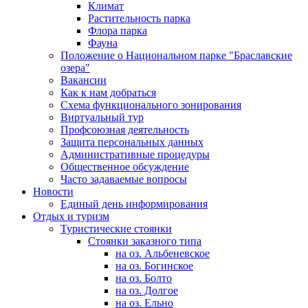
Климат
Растительность парка
Флора парка
Фауна
Положение о Национальном парке "Браславские
озера"
Вакансии
Как к нам добраться
Схема функционального зонирования
Виртуальный тур
Профсоюзная деятельность
Защита персональных данных
Административные процедуры
Общественное обсуждение
Часто задаваемые вопросы
Новости
Единый день информирования
Отдых и туризм
Туристические стоянки
Стоянки заказного типа
на оз. Альбеневское
на оз. Богинское
на оз. Болто
на оз. Долгое
на оз. Ельно