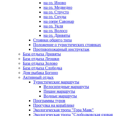
на оз. Иново
на оз. Медведно
на оз. Струсто
на оз. Снуды
на озере Савонар
на оз. Укля
на оз. Волосо
на оз. Дривяты
Стоянки общего типа
Положение о туристических стоянках
Противопожарный инструктаж
База отдыха Дривяты
База отдыха Леошки
База отдыха Золово
База отдыха Слободка
Дом рыбака Богино
Активный отдых
Туристические маршруты
Велосипедные маршруты
Пешие маршруты
Водные маршруты
Программы туров
Прогулка на кораблике
Экологическая тропа "Гора Маяк"
Экологическая тропа "Слободковская озовая