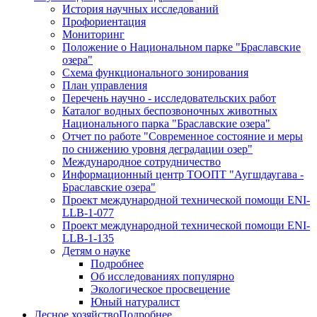
История научных исследований
Профориентация
Мониторинг
Положение о Национальном парке "Браславские
озера"
Схема функционального зонирования
План управления
Перечень научно - исследовательских работ
Каталог водных беспозвоночных животных
Национального парка "Браславские озера"
Отчет по работе "Современное состояние и меры
по снижению уровня деградации озер"
Международное сотрудничество
Информационный центр ТООПТ "Аугшдаугава -
Браславские озера"
Проект международной технической помощи ENI-
LLB-1-077
Проект международной технической помощи ENI-
LLB-1-135
Детям о науке
Подробнее
Об исследованиях популярно
Экологическое просвещение
Юный натуралист
Лесное хозяйство
Подробнее