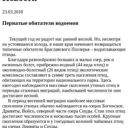
23.03.2018
Пернатые обитатели водоемов
Текущий год не радует нас ранней весной. Но, несмотря
на устоявшиеся холода, в наши края начинают возвращаться
типичные обитатели Браславского Поозерья – водоплавающие
птицы.
Благодаря разнообразию больших и малых озер, рек и
низинных болот, прибрежно-водный (44 вида птиц) и
околоводно-болотный (26 видов птиц) экологические
комплексы составляют в сумме треть населения птиц,
обитающих на территории национального парка. Здесь
ежегодно наблюдаются массовые скопления утиных птиц в
периоды сезонных миграций, наибольшей численности они
достигают весной.
В период весенней миграции наиболее массовые
скопления утиных обычно наблюдаются на озерах Богинское,
Дривяты, Войсо, северной части озера Снуды. Стаи этих птиц
достигают численности в несколько тысяч особей. Крупные
скопления образуются и у гнездовых колоний чайковых птиц
на озерах Дривяты и Снуды.