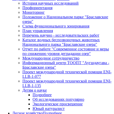
История научных исследований
Профориентация
Мониторинг
Положение о Национальном парке "Браславские
озера"
Схема функционального зонирования
План управления
Перечень научно - исследовательских работ
Каталог водных беспозвоночных животных
Национального парка "Браславские озера"
Отчет по работе "Современное состояние и меры
по снижению уровня деградации озер"
Международное сотрудничество
Информационный центр ТООПТ "Аугшдаугава -
Браславские озера"
Проект международной технической помощи ENI-
LLB-1-077
Проект международной технической помощи ENI-
LLB-1-135
Детям о науке
Подробнее
Об исследованиях популярно
Экологическое просвещение
Юный натуралист
Лесное хозяйство
Подробнее