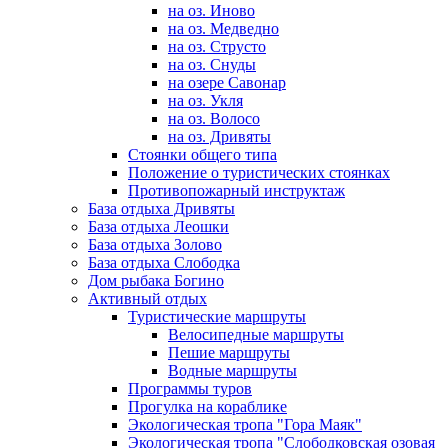
на оз. Иново
на оз. Медведно
на оз. Струсто
на оз. Снуды
на озере Савонар
на оз. Укля
на оз. Волосо
на оз. Дривяты
Стоянки общего типа
Положение о туристических стоянках
Противопожарный инструктаж
База отдыха Дривяты
База отдыха Леошки
База отдыха Золово
База отдыха Слободка
Дом рыбака Богино
Активный отдых
Туристические маршруты
Велосипедные маршруты
Пешие маршруты
Водные маршруты
Программы туров
Прогулка на кораблике
Экологическая тропа "Гора Маяк"
Экологическая тропа "Слободковская озовая