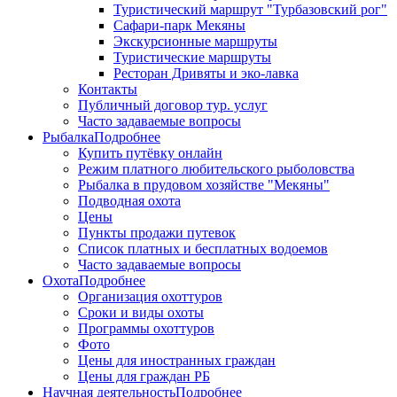
Туристический маршрут "Турбазовский рог"
Сафари-парк Мекяны
Экскурсионные маршруты
Туристические маршруты
Ресторан Дривяты и эко-лавка
Контакты
Публичный договор тур. услуг
Часто задаваемые вопросы
Рыбалка
Подробнее
Купить путёвку онлайн
Режим платного любительского рыболовства
Рыбалка в прудовом хозяйстве "Мекяны"
Подводная охота
Цены
Пункты продажи путевок
Список платных и бесплатных водоемов
Часто задаваемые вопросы
Охота
Подробнее
Организация охоттуров
Сроки и виды охоты
Программы охоттуров
Фото
Цены для иностранных граждан
Цены для граждан РБ
Научная деятельность
Подробнее