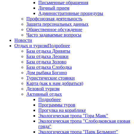
Письменные обращения
Личный прием
Административные процедуры
Профсоюзная деятельность
Защита персональных данных
Общественное обсуждение
Часто задаваемые вопросы
Новости
Отдых и туризм
Подробнее
База отдыха Дривяты
База отдыха Леошки
База отдыха Золово
База отдыха Слободка
Дом рыбака Богино
Туристические стоянки
Карта (как к нам добраться)
Деловой туризм
Активный отдых
Подробнее
Программы туров
Прогулка на кораблике
Экологическая тропа "Гора Маяк"
Экологическая тропа "Слободковская озовая
гряда"
Экологическая тропа "Парк Бельмонт"