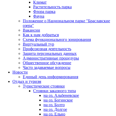
Климат
Растительность парка
Флора парка
Фауна
Положение о Национальном парке "Браславские
озера"
Вакансии
Как к нам добраться
Схема функционального зонирования
Виртуальный тур
Профсоюзная деятельность
Защита персональных данных
Административные процедуры
Общественное обсуждение
Часто задаваемые вопросы
Новости
Единый день информирования
Отдых и туризм
Туристические стоянки
Стоянки заказного типа
на оз. Альбеневское
на оз. Богинское
на оз. Болто
на оз. Долгое
на оз. Ельно