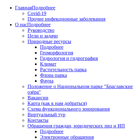
Главная
Подробнее
Covid-19
Прочие инфекционные заболевания
О нас
Подробнее
Руководство
Цели и задачи
Природные ресурсы
Подробнее
Геоморфология
Гидрология и гидрография
Климат
Растительность парка
Флора парка
Фауна
Положение о Национальном парке "Браславские
озёра"
Вакансии
Карта (как к нам добраться)
Схема функционального зонирования
Виртуальный тур
Контакты
Обращения граждан, юридических лиц и ИП
Подробнее
Электронные обращения