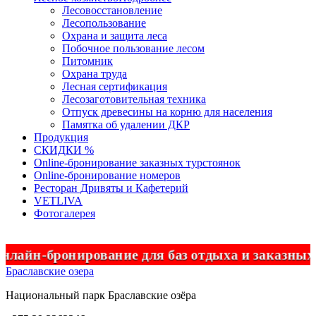
Лесовосстановление
Лесопользование
Охрана и защита леса
Побочное пользование лесом
Питомник
Охрана труда
Лесная сертификация
Лесозаготовительная техника
Отпуск древесины на корню для населения
Памятка об удалении ДКР
Продукция
СКИДКИ %
Оnline-бронирование заказных турстоянок
Оnline-бронирование номеров
Ресторан Дривяты и Кафетерий
VETLIVA
Фотогалерея
йн-бронирование для баз отдыха и заказных т
Браславские озера
Национальный парк
Браславские
озёра