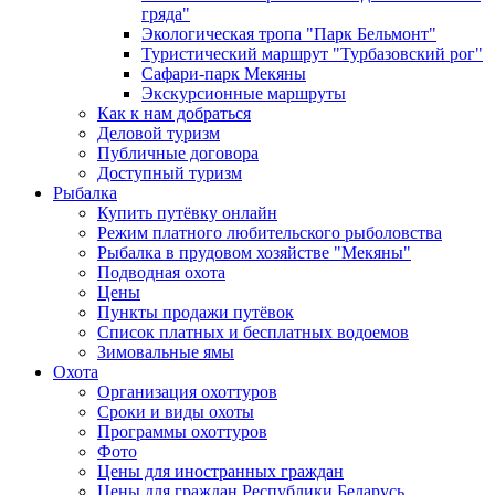
гряда"
Экологическая тропа "Парк Бельмонт"
Туристический маршрут "Турбазовский рог"
Сафари-парк Мекяны
Экскурсионные маршруты
Как к нам добраться
Деловой туризм
Публичные договора
Доступный туризм
Рыбалка
Купить путёвку онлайн
Режим платного любительского рыболовства
Рыбалка в прудовом хозяйстве "Мекяны"
Подводная охота
Цены
Пункты продажи путёвок
Список платных и бесплатных водоемов
Зимовальные ямы
Охота
Организация охоттуров
Сроки и виды охоты
Программы охоттуров
Фото
Цены для иностранных граждан
Цены для граждан Республики Беларусь