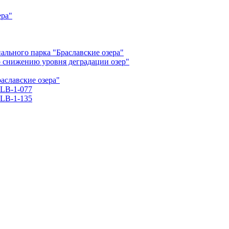
ера"
льного парка "Браславские озера"
о снижению уровня деградации озер"
славские озера"
LB-1-077
LB-1-135