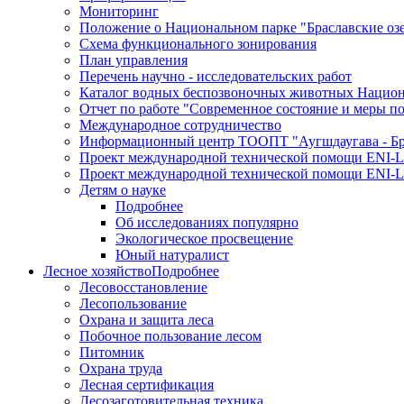
Мониторинг
Положение о Национальном парке "Браславские оз
Схема функционального зонирования
План управления
Перечень научно - исследовательских работ
Каталог водных беспозвоночных животных Национа
Отчет по работе "Современное состояние и меры п
Международное сотрудничество
Информационный центр ТООПТ "Аугшдаугава - Бра
Проект международной технической помощи ENI-L
Проект международной технической помощи ENI-L
Детям о науке
Подробнее
Об исследованиях популярно
Экологическое просвещение
Юный натуралист
Лесное хозяйство
Подробнее
Лесовосстановление
Лесопользование
Охрана и защита леса
Побочное пользование лесом
Питомник
Охрана труда
Лесная сертификация
Лесозаготовительная техника