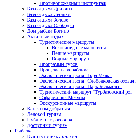
Противопожарный инструктаж
База отдыха Дривяты
База отдыха Леошки
База отдыха Золово
База отдыха Слободка
Дом рыбака Богино
Активный отдых
Туристические маршруты
Велосипедные маршруты
Пешие маршруты
Водные маршруты
Программы туров
Прогулка на кораблике
Экологическая тропа "Гора Маяк"
Экологическая тропа "Слободковская озовая г
Экологическая тропа "Парк Бельмонт"
Туристический маршрут "Турбазовский рог"
Сафари-парк Мекяны
Экскурсионные маршруты
Как к нам добраться
Деловой туризм
Публичные договора
Доступный туризм
Рыбалка
Купить путёвку онлайн