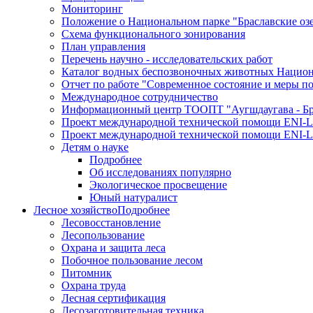
Мониторинг
Положение о Национальном парке "Браславские оз
Схема функционального зонирования
План управления
Перечень научно - исследовательских работ
Каталог водных беспозвоночных животных Национа
Отчет по работе "Современное состояние и меры п
Международное сотрудничество
Информационный центр ТООПТ "Аугшдаугава - Бра
Проект международной технической помощи ENI-L
Проект международной технической помощи ENI-L
Детям о науке
Подробнее
Об исследованиях популярно
Экологическое просвещение
Юный натуралист
Лесное хозяйство
Подробнее
Лесовосстановление
Лесопользование
Охрана и защита леса
Побочное пользование лесом
Питомник
Охрана труда
Лесная сертификация
Лесозаготовительная техника