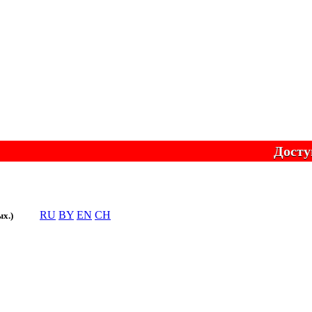
Доступно он
RU
BY
EN
CH
ых.)