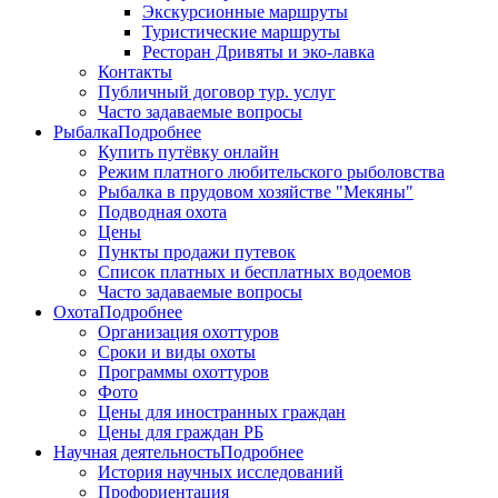
Экскурсионные маршруты
Туристические маршруты
Ресторан Дривяты и эко-лавка
Контакты
Публичный договор тур. услуг
Часто задаваемые вопросы
Рыбалка
Подробнее
Купить путёвку онлайн
Режим платного любительского рыболовства
Рыбалка в прудовом хозяйстве "Мекяны"
Подводная охота
Цены
Пункты продажи путевок
Список платных и бесплатных водоемов
Часто задаваемые вопросы
Охота
Подробнее
Организация охоттуров
Сроки и виды охоты
Программы охоттуров
Фото
Цены для иностранных граждан
Цены для граждан РБ
Научная деятельность
Подробнее
История научных исследований
Профориентация