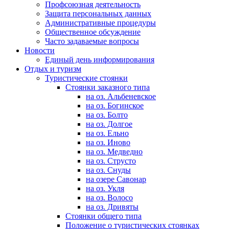
Профсоюзная деятельность
Защита персональных данных
Административные процедуры
Общественное обсуждение
Часто задаваемые вопросы
Новости
Единый день информирования
Отдых и туризм
Туристические стоянки
Стоянки заказного типа
на оз. Альбеневское
на оз. Богинское
на оз. Болто
на оз. Долгое
на оз. Ельно
на оз. Иново
на оз. Медведно
на оз. Струсто
на оз. Снуды
на озере Савонар
на оз. Укля
на оз. Волосо
на оз. Дривяты
Стоянки общего типа
Положение о туристических стоянках