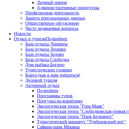
Личный прием
Административные процедуры
Профсоюзная деятельность
Защита персональных данных
Общественное обсуждение
Часто задаваемые вопросы
Новости
Отдых и туризм
Подробнее
База отдыха Дривяты
База отдыха Леошки
База отдыха Золово
База отдыха Слободка
Дом рыбака Богино
Туристические стоянки
Карта (как к нам добраться)
Деловой туризм
Активный отдых
Подробнее
Программы туров
Прогулка на кораблике
Экологическая тропа "Гора Маяк"
Экологическая тропа "Слободковская озовая г
Экологическая тропа "Парк Бельмонт"
Туристический маршрут "Турбазовский рог"
Сафари-парк Мекяны