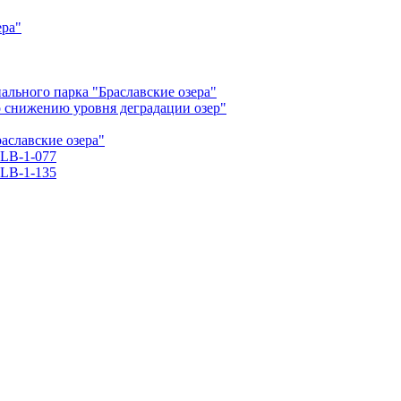
ера"
льного парка "Браславские озера"
о снижению уровня деградации озер"
славские озера"
LB-1-077
LB-1-135