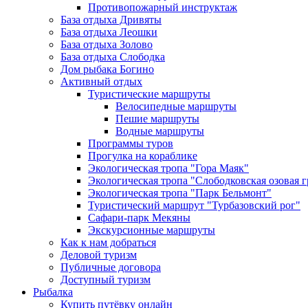
Противопожарный инструктаж
База отдыха Дривяты
База отдыха Леошки
База отдыха Золово
База отдыха Слободка
Дом рыбака Богино
Активный отдых
Туристические маршруты
Велосипедные маршруты
Пешие маршруты
Водные маршруты
Программы туров
Прогулка на кораблике
Экологическая тропа "Гора Маяк"
Экологическая тропа "Слободковская озовая г
Экологическая тропа "Парк Бельмонт"
Туристический маршрут "Турбазовский рог"
Сафари-парк Мекяны
Экскурсионные маршруты
Как к нам добраться
Деловой туризм
Публичные договора
Доступный туризм
Рыбалка
Купить путёвку онлайн