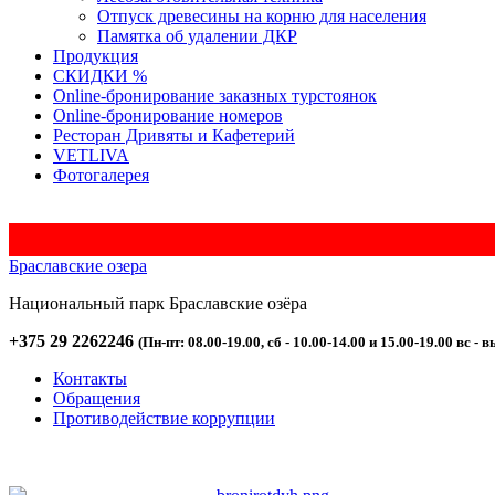
Отпуск древесины на корню для населения
Памятка об удалении ДКР
Продукция
СКИДКИ %
Оnline-бронирование заказных турстоянок
Оnline-бронирование номеров
Ресторан Дривяты и Кафетерий
VETLIVA
Фотогалерея
Браславские озера
Национальный парк
Браславские
озёра
+375 29 2262246
(Пн-пт: 08.00-19.00, сб - 10.00-14.00 и 15.00-19.00 вс - в
Контакты
Обращения
Противодействие коррупции