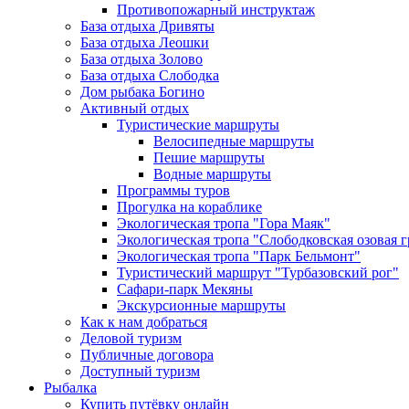
Противопожарный инструктаж
База отдыха Дривяты
База отдыха Леошки
База отдыха Золово
База отдыха Слободка
Дом рыбака Богино
Активный отдых
Туристические маршруты
Велосипедные маршруты
Пешие маршруты
Водные маршруты
Программы туров
Прогулка на кораблике
Экологическая тропа "Гора Маяк"
Экологическая тропа "Слободковская озовая г
Экологическая тропа "Парк Бельмонт"
Туристический маршрут "Турбазовский рог"
Сафари-парк Мекяны
Экскурсионные маршруты
Как к нам добраться
Деловой туризм
Публичные договора
Доступный туризм
Рыбалка
Купить путёвку онлайн