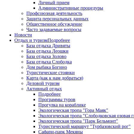
Личный прием
Административные процедуры
Профсоюзная деятельность
Защита персональных данных
Общественное обсуждение
Часто задаваемые вопросы
Новости
Отдых и туризм
Подробнее
База отдыха Дривяты
База отдыха Леошки
База отдыха Золово
База отдыха Слободка
Дом рыбака Богино
Туристические стоянки
Карта (как к нам добраться)
Деловой туризм
Активный отдых
Подробнее
Программы туров
Прогулка на кораблике
Экологическая тропа "Гора Маяк"
Экологическая тропа "Слободковская озовая г
Экологическая тропа "Парк Бельмонт"
Туристический маршрут "Турбазовский рог"
Сафари-парк Мекяны