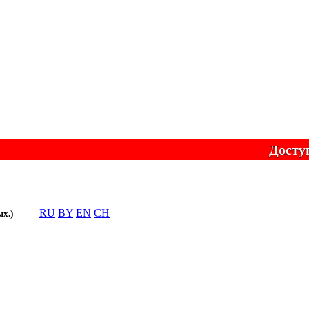
Доступно 
RU
BY
EN
CH
ых.)