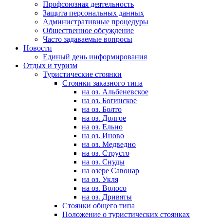
Профсоюзная деятельность
Защита персональных данных
Административные процедуры
Общественное обсуждение
Часто задаваемые вопросы
Новости
Единый день информирования
Отдых и туризм
Туристические стоянки
Стоянки заказного типа
на оз. Альбеневское
на оз. Богинское
на оз. Болто
на оз. Долгое
на оз. Ельно
на оз. Иново
на оз. Медведно
на оз. Струсто
на оз. Снуды
на озере Савонар
на оз. Укля
на оз. Волосо
на оз. Дривяты
Стоянки общего типа
Положение о туристических стоянках