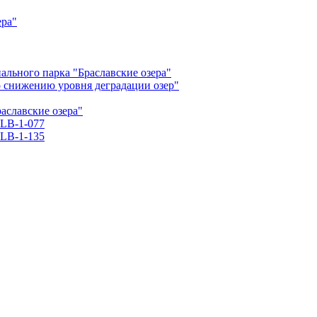
ера"
льного парка "Браславские озера"
о снижению уровня деградации озер"
славские озера"
LB-1-077
LB-1-135