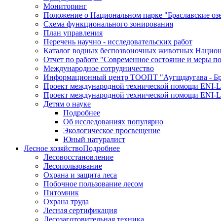
Мониторинг
Положение о Национальном парке "Браславские оз
Схема функционального зонирования
План управления
Перечень научно - исследовательских работ
Каталог водных беспозвоночных животных Национа
Отчет по работе "Современное состояние и меры п
Международное сотрудничество
Информационный центр ТООПТ "Аугшдаугава - Бра
Проект международной технической помощи ENI-L
Проект международной технической помощи ENI-L
Детям о науке
Подробнее
Об исследованиях популярно
Экологическое просвещение
Юный натуралист
Лесное хозяйство
Подробнее
Лесовосстановление
Лесопользование
Охрана и защита леса
Побочное пользование лесом
Питомник
Охрана труда
Лесная сертификация
Лесозаготовительная техника