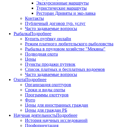
Экскурсионные маршруты
Туристические маршруты
Ресторан Дривяты и эко-лавка
Контакты
Публичный договор тур. услуг
Часто задаваемые вопросы
Рыбалка
Подробнее
Купить путёвку онлайн
Режим платного любительского рыболовства
Рыбалка в прудовом хозяйстве "Мекяны"
Подводная охота
Цены
Пункты продажи путевок
Список платных и бесплатных водоемов
Часто задаваемые вопросы
Охота
Подробнее
Организация охоттуров
Сроки и виды охоты
Программы охоттуров
Фото
Цены для иностранных граждан
Цены для граждан РБ
Научная деятельность
Подробнее
История научных исследований
Профориентация