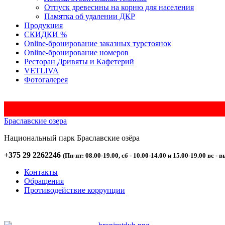
Отпуск древесины на корню для населения
Памятка об удалении ДКР
Продукция
СКИДКИ %
Оnline-бронирование заказных турстоянок
Оnline-бронирование номеров
Ресторан Дривяты и Кафетерий
VETLIVA
Фотогалерея
Браславские озера
Национальный парк
Браславские
озёра
+375 29 2262246
(Пн-пт: 08.00-19.00, сб - 10.00-14.00 и 15.00-19.00 вс - в
Контакты
Обращения
Противодействие коррупции