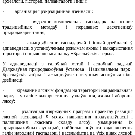
археалогіі, гісторыі, палеанталогіі і інш.);
· арганізацыя рэкрэацыйнай дзейнасці;
· вядзенне комплекснага гаспадаркі на аснове
традыцыйных метадаў і перадавых дасягненняў
прыродакарыстання;
· ажыццяўленне гаспадарчай і іншай дзейнасці ў
адпаведнасці з устаноўленым рэжымам аховы і выкарыстання
тэрыторыі нацыянальнага парку «Браслаўскія азёры».
У адпаведнасці з галоўнай мэтай і асноўнай задачай
Дзяржаўная прыродаахоўная ўстанова «Нацыянальны парк»
Браслаўскія азёры " ажыццяўляе наступныя асноўныя віды
дзейнасці:
· кіраванне лясным фондам на тэрыторыі нацыянальнага
парку у галіне выкарыстання, узнаўлення, аховы і абароны
лясоў;
· рэалізацыя дзяржаўных праграм і праектаў развіцця
лясной гаспадаркі ў мэтах павышэння прадуктыўнасці і
паляпшэння якаснага складу лясоў; узмацнення іх
прыродаахоўных функцый, найбольш поўнага задавальнення
галін народнай гаспадаркі і насельніцтва ва ўсіх відах лясной