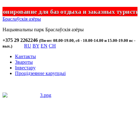
вание для баз отдыха и заказных туристическ
Браслаўскія азёры
Нацыянальны парк
Браслаўскія
азёры
+375 29 2262246
(Пн-пт: 08.00-19.00, сб - 10.00-14.00 и 15.00-19.00 вс -
RU
BY
EN
CH
вых.)
Кантакты
Звароты
Інвестару
Процідзеянне карупцыі