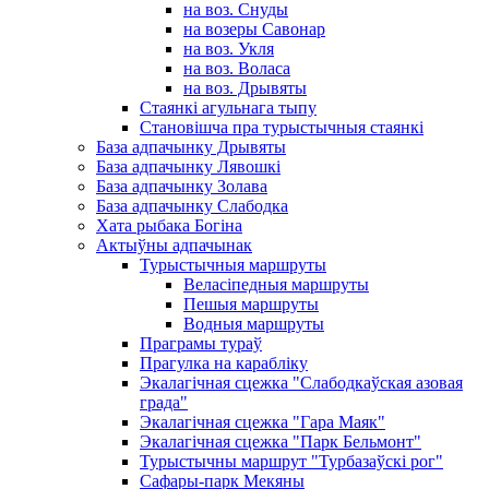
на воз. Снуды
на возеры Савонар
на воз. Укля
на воз. Воласа
на воз. Дрывяты
Стаянкі агульнага тыпу
Становішча пра турыстычныя стаянкі
База адпачынку Дрывяты
База адпачынку Лявошкі
База адпачынку Золава
База адпачынку Слабодка
Хата рыбака Богіна
Актыўны адпачынак
Турыстычныя маршруты
Веласіпедныя маршруты
Пешыя маршруты
Водныя маршруты
Праграмы тураў
Прагулка на карабліку
Экалагічная сцежка "Слабодкаўская азовая
града"
Экалагічная сцежка "Гара Маяк"
Экалагічная сцежка "Парк Бельмонт"
Турыстычны маршрут "Турбазаўскі рог"
Сафары-парк Мекяны