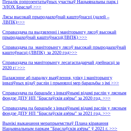
Пералік рэпрэзентатыўных участкаў Нацыянальны парк і
ЭЛОХ Браслаў >>>
Лясы высокай прыродаахоўнай каштоўнасці (далей –
ЛВПК)>>>
Справаздача па выдзяленні і маніторынгу лясоў высокай
прыродаахоўнай каштоўнасці(ЛВПК) >>>
Справаздача па маніторынгу лясоў высокай прыродаахоўнай
каштоўнасці (ЛВПК) за 2020 год>>>
Справаздача па маніторынгу лесагаспадарчай дзейнасці за
2020 г/ >>>
Палажэнне аб парадку выяўлення, уліку і маніторынгу
інвазіўных відаў раслін і прыняцці мер барацьбы з імі >>>
Справаздача па барацьбе з інвазіўнымі відамі раслін у лясным
фондзе ДПУ НП "Браслаўскія азёры" за 2020 год. >>>
Справаздача па барацьбе з інвазіўнымі відамі раслін у лясным
фондзе ДПУ НП "Браслаўскія азёры" за 2021 год. >>>
Вынікі выканання мерапрыемстваў Плана кіравання
Нацыянальным паркам "Браслаўскія азёры" ў 2021 г. >>>