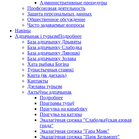
Административные процедуры
Профсоюзная деятельность
Защита персональных данных
Общественное обсуждение
Часто задаваемые вопросы
Навіны
Адпачынак і турызм
Подробнее
База адпачынку Дрывяты
База адпачынку Слабодка
База адпачынку Лявошкі
База адпачынку Золава
Хата рыбака Богіна
Турыстычныя стаянкі
Карта (як даехаць)
Кантакты
Дзелавы турызм
Актыўны адпачынак
Подробнее
Праграмы тураў
Прагулка на карабліку
Прагулка на катэры
Экалагічная сцежка "Слабодкаўская азовая
града"
Экалагічная сцежка "Гара Маяк"
Экалагічная сцежка "Парк Бельмонт"