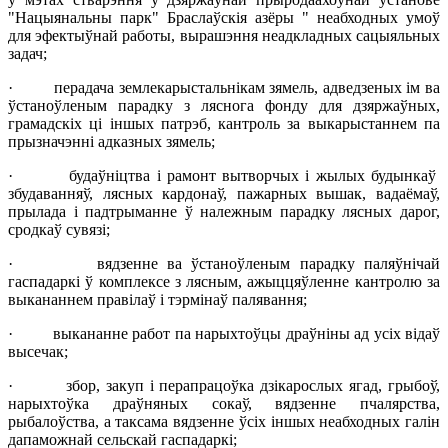
"Нацыянальны парк" Браслаўскія азёры " неабходных умоў
для эфектыўнай работы, вырашэння неадкладных сацыяльных
задач;
· перадача землекарыстальнікам зямель, адведзеных ім ва
ўстаноўленым парадку з ляснога фонду для дзяржаўных,
грамадскіх ці іншых патрэб, кантроль за выкарыстаннем па
прызначэнні адказных зямель;
· будаўніцтва і рамонт вытворчых і жылых будынкаў
збудаванняў, лясных кардонаў, пажарных вышак, вадаёмаў,
прылада і падтрыманне ў належным парадку лясных дарог,
сродкаў сувязі;
· вядзенне ва ўстаноўленым парадку паляўнічай
гаспадаркі ў комплексе з лясным, ажыццяўленне кантролю за
выкананнем правілаў і тэрмінаў палявання;
· выкананне работ па нарыхтоўцы драўніны ад усіх відаў
высечак;
· збор, закуп і перапрацоўка дзікарослых ягад, грыбоў,
нарыхтоўка драўняных сокаў, вядзенне пчалярства,
рыбалоўства, а таксама вядзенне ўсіх іншых неабходных галін
дапаможнай сельскай гаспадаркі;