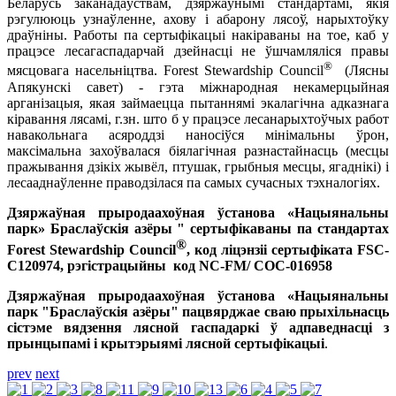
Беларусь заканадаўствам, дзяржаўнымі стандартамі, якія
рэгулююць узнаўленне, ахову і абарону лясоў, нарыхтоўку
драўніны. Работы па сертыфікацыі накіраваны на тое, каб у
працэсе лесагаспадарчай дзейнасці не ўшчамляліся правы
®
мясцовага насельніцтва. Forest Stewardship Council
(Лясны
Апякунскі савет) - гэта міжнародная некамерцыйная
арганізацыя, якая займаецца пытаннямі экалагічна адказнага
кіравання лясамі, г.зн. што б у працэсе лесанарыхтоўчых работ
навакольнага асяроддзі наносіўся мінімальны ўрон,
максімальна захоўвалася біялагічная разнастайнасць (месцы
пражывання дзікіх жывёл, птушак, грыбныя месцы, ягаднікі) і
лесааднаўленне праводзілася па самых сучасных тэхналогіях.
Дзяржаўная прыродаахоўная ўстанова «Нацыянальны
парк» Браслаўскія азёры " сертыфікаваны па стандартах
®
Forest Stewardship Council
, код ліцэнзіі сертыфіката FSC-
C120974, рэгістрацыйны код NC-FM/ COC-016958
Дзяржаўная прыродаахоўная ўстанова «Нацыянальны
парк "Браслаўскія азёры" пацвярджае сваю прыхільнасць
сістэме вядзення лясной гаспадаркі ў адпаведнасці з
прынцыпамі і крытэрыямі лясной сертыфікацыі
.
prev
next