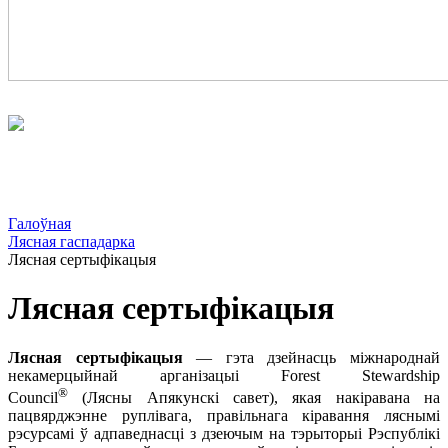
Галоўная
Лясная гаспадарка
Лясная сертыфікацыя
Лясная сертыфікацыя
Лясная сертыфікацыя
— гэта дзейнасць міжнароднай
некамерцыйнай арганізацыі Forest Stewardship
®
Council
(Лясны Апякунскі савет), якая накіравана на
пацвярджэнне руплівага, правільнага кіравання ляснымі
рэсурсамі ў адпаведнасці з дзеючым на тэрыторыі Рэспублікі