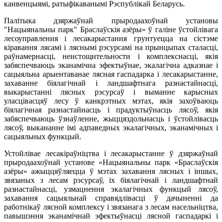
канвенцыямі, ратыфікаванымі Рэспублікай Беларусь.
Палітыка дзяржаўнай прыродаахоўнай установы
"Нацыянальны парк" Браслаўскія азёры» ў галіне ўстойлівага
лесоуправления і лесакарыстання грунтуецца на сістэме
кіравання лясамі і ляснымі рэсурсамі на прынцыпах сталасці,
раўнамернасці, неистощительности і комплекснасці, якія
забяспечваюць эканамічна эфектыўнае, экалагічна адказнае і
сацыяльна арыентаванае лясная гаспадарка і лесакарыстанне,
захаванне біялагічнай і ландшафтнага разнастайнасці,
выкарыстанні лясных рэсурсаў і выманне карысных
уласцівасцяў лесу ў канкрэтных мэтах, якія захоўваюць
біялагічная разнастайнасць і прадуктыўнасць лясоў, якія
забяспечваюць ўзнаўленне, жыццяздольнасць і ўстойлівасць
лясоў, выкананне імі адпаведных экалагічных, эканамічных і
сацыяльных функцый.
Устойлівае лесакіраўніцтва і лесакарыстанне ў дзяржаўнай
прыродаахоўнай установе «Нацыянальны парк «Браслаўскія
азёры» ажыццяўляецца ў мэтах захавання лясных і іншых,
звязаных з лесам рэсурсаў, іх біялагічнай і ландшафтнай
разнастайнасці, узмацнення экалагічных функцый лясоў,
захавання сацыяльнай справядлівасці ў дачыненні да
работнікаў лясной комплексу і звязанага з лесам насельніцтва,
павышэння эканамічнай эфектыўнасці лясной гаспадаркі і