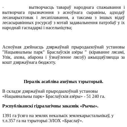
· вытворчасць тавараў народнага спажывання і
вытворчага прызначэння з асноўнага сыравіны, адходаў
лесанарыхтовак і лесапілавання, а таксама з іншых відаў
лесасыравінных рэсурсаў з мэтай задавальнення патрэбаў у іх
народнай гаспадаркі і насельніцтва;
Асноўная дзейнасць дзяржаўнай прыродаахоўнай установы
"Нацыянальны парк" Браслаўскія азёры " (кіраванне лясамі,
Улік, ахова, абарона і ўзнаўленне лясоў) ажыццяўляецца за
кошт дзяржаўнага бюджэту.
Пералік асабліва ахоўных тэрыторый.
В
складзе дзяржаўнай прыродаахоўнай установы
«Нацыянальны парк» Браслаўскія азёры» - 51 240 га.
Рэспубліканскі гідралагічны заказнік «Рычы».
1391 га ўсяго на землях некалькіх землекарыстальнікаў, у
т.л.357 га на тэрыторыі ЭЛОХ «Браслаў».