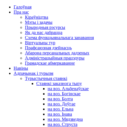
Галоўная
Пра нас
Кіраўніцтва
Мэты і задачы
Прыродныя рэсурсы
Як да нас дабрацца
Схема функцыянальнага занавання
Віртуальны тур
Прафсаюзная дзейнасць
Абарона персанальных дадзеных
Адміністрацыйныя працэдуры
Грамадскае абмеркаванне
Навіны
Адпачынак і турызм
Турыстычныя стаянкі
Стаянкі заказнога тыпу
на воз. Альбенаўскае
на воз. Богінскае
на воз. Болта
на воз. Доўгае
на воз. Ельна
на воз. Інава
на воз. Мядзведна
на воз. Струста