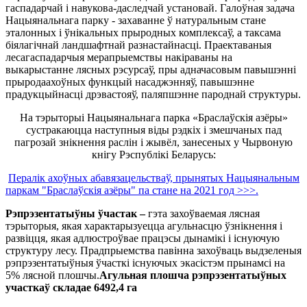
гаспадарчай і навукова-даследчай установай. Галоўная задача
Нацыянальнага парку - захаванне ў натуральным стане
эталонных і ўнікальных прыродных комплексаў, а таксама
біялагічнай ландшафтнай разнастайнасці. Праектаваныя
лесагаспадарчыя мерапрыемствы накіраваны на
выкарыстанне лясных рэсурсаў, пры адначасовым павышэнні
прыродаахоўных функцый насаджэнняў, павышэнне
прадукцыйнасці дрэвастояў, паляпшэнне пароднай структуры.
На тэрыторыі Нацыянальнага парка «Браслаўскія азёры»
сустракаюцца наступныя віды рэдкіх і змешчаных пад
пагрозай знікнення раслін і жывёл, занесеных у Чырвоную
кнігу Рэспублікі Беларусь:
Пералік ахоўных абавязацельстваў, прынятых Нацыянальным
паркам "Браслаўскія азёры" па стане на 2021 год >>>.
Рэпрэзентатыўны ўчастак –
гэта захоўваемая лясная
тэрыторыя, якая характарызуецца агульнасцю ўзнікнення і
развіцця, якая адлюстроўвае працэсы дынамікі і існуючую
структуру лесу. Прадпрыемства павінна захоўваць выдзеленыя
рэпрэзентатыўныя ўчасткі існуючых экасістэм прынамсі на
5% лясной плошчы.
Агульная плошча рэпрэзентатыўных
участкаў складае 6492,4 га