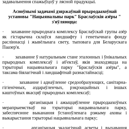
задавальнення спажыўцоў у лясной прадукцыі.
Асноўнымі задачамі дзяржаўнай прыродаахоўнай
установы "Нацыянальны парк" Браслаўскія азёры "
з'яўляюцца:
·
захаванне прыроднага комплексу Браслаўскай групы азёр
як гістарычна склаўся ландшафту і генетычнага фонду
расліннасці і жывёльнага свету, тыповага для Беларускага
Паазер'я.
· захаванне ў натуральным стане эталонных і ўнікальных
прыродных комплексаў і аб'ектаў, якія знаходзяцца на
тэрыторыі нацыянальнага парку "Браслаўскія азёры", а
таксама біялагічнай і ландшафтнай разнастайнасці;
· захаванне і аднаўленне средообразующих, санітарна-
гігіенічных, аздараўленчых, рэкрэацыйных і іншых
каштоўных якасцяў прыродных комплексаў;
· арганізацыя і ажыццяўленне прыродаахоўных
мерапрыемстваў на тэрыторыі нацыянальнага парку,
забеспячэнне выканання ўстаноўленага рэжыму аховы і
выкарыстання тэрыторыі нацыянальнага парку;
· арганізацыя экалагічнай асветы і выхавання