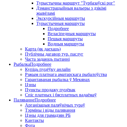
Турыстычны маршрут "Турбазаўскі рог"
Дэманстрацыйныя вальеры з дзікімі
жывёламі
Экскурсійныя маршруты
Турыстычныя маршруты
Подробнее
Веласіпедныя маршруты
Пешыя маршруты
Водныя маршруты
Карта (як даехаць)
Публічны дагавор тур. паслуг
Часта задаюць пытанні
Рыбалка
Подробнее
Купіць пуцёўку анлайн
Рэжым платнага аматарскага рыбалоўства
Гарантаваная рыбалка ў Мекянах
Цэны
Пункты продажу пуцёвак
Спіс платных і бясплатных вадаёмаў
Паляванне
Подробнее
Арганізацыя паляўнічых тураў
Тэрміны і віды палявання
Цэны для грамадзян РБ
Кантакты
Фота