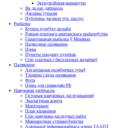
Экскурсійныя маршруты
Як да нас дабрацца
Дзелавы турызм
Публічны дагавор тур. паслуг
Рыбалка
Купіць пуцёўку анлайн
Рэжым платнага аматарскага рыбалоўства
Гарантаваная рыбалка ў Мекянах
Падводнае паляванне
Цэны
Пункты продажу пуцёвак
Спіс платных і бясплатных вадаёмаў
Паляванне
Арганізацыя паляўнічых тураў
Тэрміны і віды палявання
Фота
Цэны для грамадзян РБ
Навуковая дзейнасць
Гісторыя навуковых даследаванняў
Экалагічная асвета
Маніторынг
План кіравання
Спіс навукова-даследчых работ
Міжнароднае супрацоўніцтва
Адкрыццё інфармацыйнага цэнра ТААПТ