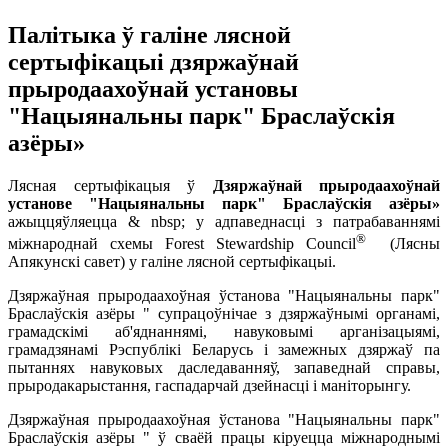
Палітыка ў галіне лясной
сертыфікацыі дзяржаўнай
прыродаахоўнай установы
"Нацыянальны парк" Браслаўскія
азёры»
Лясная сертыфікацыя ў
Дзяржаўнай прыродаахоўнай
установе "Нацыянальны парк" Браслаўскія азёры»
ажыццяўляецца & nbsp; у адпаведнасці з патрабаваннямі
®
міжнароднай схемы Forest Stewardship Council
(Лясны
Апякунскі савет) у галіне лясной сертыфікацыі.
Дзяржаўная прыродаахоўная ўстанова "Нацыянальны парк"
Браслаўскія азёры " супрацоўнічае з дзяржаўнымі органамі,
грамадскімі аб'яднаннямі, навуковымі арганізацыямі,
грамадзянамі Рэспублікі Беларусь і замежных дзяржаў па
пытаннях навуковых даследаванняў, запаведнай справы,
прыродакарыстання, гаспадарчай дзейнасці і маніторынгу.
Дзяржаўная прыродаахоўная ўстанова "Нацыянальны парк"
Браслаўскія азёры " ў сваёй працы кіруецца міжнароднымі