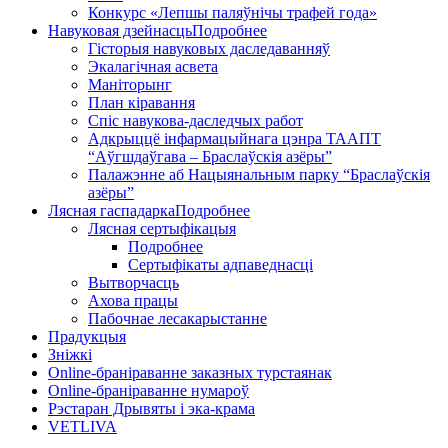
Конкурс «Лепшы паляўнічы трафей года»
Навуковая дзейнасць
Подробнее
Гісторыя навуковых даследаванняў
Экалагічная асвета
Маніторынг
План кіравання
Спіс навукова-даследчых работ
Адкрыццё інфармацыйнага цэнра ТААПТ
“Аўгшдаўгава – Браслаўскія азёры”
Палажэнне аб Нацыянальным парку “Браслаўскія
азёры”
Лясная гаспадарка
Подробнее
Лясная сертыфікацыя
Подробнее
Сертыфікаты адпаведнасці
Вытворчасць
Ахова працы
Пабочнае лесакарыстанне
Прадукцыя
Зніжкі
Оnline-бранiраванне заказных турстаянак
Оnline-бранiраванне нумароў
Рэстаран Дрывяты і эка-крама
VETLIVA