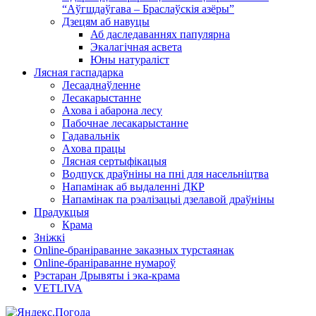
“Аўгшдаўгава – Браслаўскія азёры”
Дзецям аб навуцы
Аб даследаваннях папулярна
Экалагічная асвета
Юны натураліст
Лясная гаспадарка
Лесааднаўленне
Лесакарыстанне
Ахова і абарона лесу
Пабочнае лесакарыстанне
Гадавальнік
Ахова працы
Лясная сертыфікацыя
Водпуск драўніны на пні для насельніцтва
Напамінак аб выдаленні ДКР
Напамінак па рэалізацыі дзелавой драўніны
Прадукцыя
Крама
Зніжкі
Оnline-бранiраванне заказных турстаянак
Оnline-бранiраванне нумароў
Рэстаран Дрывяты і эка-крама
VETLIVA