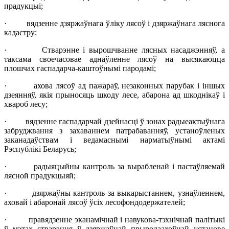
прадукцыі;
· вядзенне дзяржаўнага ўліку лясоў і дзяржаўнага ляснога
кадастру;
· Стварэнне і вырошчванне лясных насаджэнняў, а
таксама своечасовае аднаўленне лясоў на высякаюцца
плошчах гаспадарча-каштоўнымі пародамі;
· ахова лясоў ад пажараў, незаконных парубак і іншых
дзеянняў, якія прыносяць шкоду лесе, абарона ад шкоднікаў і
хвароб лесу;
· вядзенне гаспадарчай дзейнасці ў зонах радыеактыўнага
забруджвання з захаваннем патрабаванняў, устаноўленых
заканадаўствам і ведамаснымі нарматыўнымі актамі
Рэспублікі Беларусь;
· радыяцыйны кантроль за вырабленай і пастаўляемай
лясной прадукцыяй;
· дзяржаўны кантроль за выкарыстаннем, узнаўленнем,
аховай і абаронай лясоў ўсіх лесофондодержателей;
· правядзенне эканамічнай і навукова-тэхнічнай палітыкі
ў мэтах стварэння ў дзяржаўнай прыродаахоўнай установе