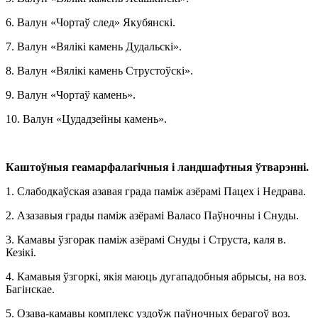
6. Валун «Чортаў след» Якубянскі.
7. Валун «Вялікі камень Дудальскі».
8. Валун «Вялікі камень Струстоўскі».
9. Валун «Чортаў камень».
10. Валун «Цудадзейны камень».
Каштоўныя геамарфалагічныя і ландшафтныя ўтварэнні.
1. Слабодкаўская азавая града паміж азёрамі Пацех і Недрава.
2. Азазавыя грады паміж азёрамі Валасо Паўночны і Снуды.
3. Камавы ўзгорак паміж азёрамі Снуды і Струста, каля в.
Кезікі.
4. Камавыя ўзгоркі, якія маюць дугападобныя абрысы, на воз.
Багінскае.
5. Озава-камавы комплекс уздоўж паўночных берагоў воз.