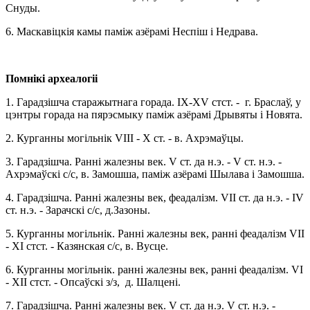
Снуды.
6. Маскавіцкія камы паміж азёрамі Неспіш і Недрава.
Помнікі археалогіі
1. Гарадзішча старажытнага горада. IX-XV стст. - г. Браслаў, у
цэнтры горада на пярэсмыку паміж азёрамі Дрывяты і Новята.
2. Курганны могільнік VIII - X ст. - в. Ахрэмаўцы.
3. Гарадзішча. Ранні жалезны век. V ст. да н.э. - V ст. н.э. -
Ахрэмаўскі с/с, в. Замошша, паміж азёрамі Шылава і Замошша.
4. Гарадзішча. Ранні жалезны век, феадалізм. VII ст. да н.э. - IV
ст. н.э. - Зарачскі с/с, д.Зазоны.
5. Курганны могільнік. Ранні жалезны век, ранні феадалізм VII
- XI стст. - Казянская с/с, в. Вусце.
6. Курганны могільнік. ранні жалезны век, ранні феадалізм. VI
- XII стст. - Опсаўскі з/з, д. Шалцені.
7. Гарадзішча. Ранні жалезны век. V ст. да н.э. V ст. н.э. -