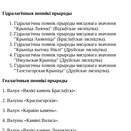
Гідралагічныя помнікі прыроды
Гідралагічны помнік прыроды мясцовага значэння
"Крыніца Лазенкі" (Відзаўскае лясніцтва).
Гідралагічны помнік прыроды мясцовага значэння
"Крыніца Акменіца" (Браслаўскае лясніцтва).
Гідралагічны помнік прыроды мясцовага значэння
"Крыніца вытоку Ніклі" (Друйскае лясніцтва).
Гідралагічны помнік прыроды мясцовага значэння
"Нікульская Крыніца" (Друйскае лясніцтва)
Гідралагічны помнік прыроды мясцовага значэння
"Талстагорская Крыніца" (Друйскае лясніцтва).
Геалагічныя помнікі прыроды
1. Валун «Вялікі камень Браслаўскі».
2. Валуны «Краснагорскія».
3. Валун «Каравін камень».
4. Валуны «Камяні Валаса».
5. Валун «Вялікі камень Леашкінскі».