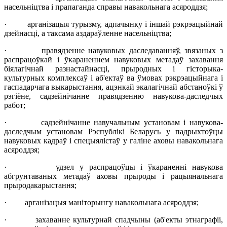
насельніцтва і прапаганда справы навакольнага асяроддзя;
· арганізацыя турызму, адпачынку і іншай рэкрэацыйнай
дзейнасці, а таксама аздараўленне насельніцтва;
· правядзенне навуковых даследаванняў, звязаных з
распрацоўкай і ўкараненнем навуковых метадаў захавання
біялагічнай разнастайнасці, прыродных і гісторыка-
культурных комплексаў і аб'ектаў ва ўмовах рэкрэацыйнага і
гаспадарчага выкарыстання, ацэнкай экалагічнай абстаноўкі ў
рэгіёне, садзейнічанне правядзенню навукова-даследчых
работ;
· садзейнічанне навучальным установам і навукова-
даследчым установам Рэспублікі Беларусь у падрыхтоўцы
навуковых кадраў і спецыялістаў у галіне аховы навакольнага
асяроддзя;
· удзел у распрацоўцы і ўкараненні навукова
абгрунтаваных метадаў аховы прыроды і рацыянальнага
прыродакарыстання;
· арганізацыя маніторынгу навакольнага асяроддзя;
· захаванне культурнай спадчыны (аб'екты этнаграфіі,