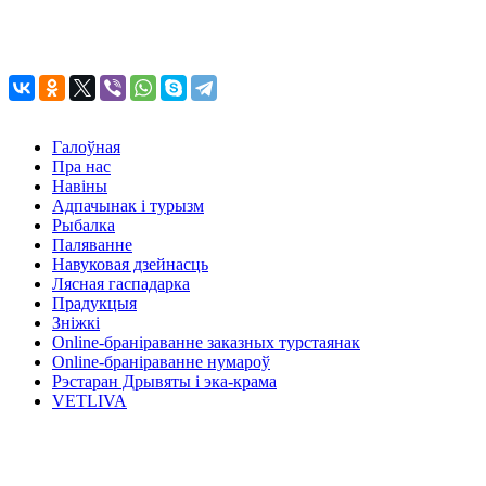
Галоўная
Пра нас
Навіны
Адпачынак і турызм
Рыбалка
Паляванне
Навуковая дзейнасць
Лясная гаспадарка
Прадукцыя
Зніжкі
Оnline-бранiраванне заказных турстаянак
Оnline-бранiраванне нумароў
Рэстаран Дрывяты і эка-крама
VETLIVA