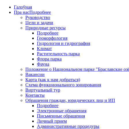
Галоўная
Пра нас
Подробнее
Руководство
Цели и задачи
Природные ресурсы
Подробнее
Геоморфология
Гидрология и гидрография
Климат
Растительность парка
Флора парка
Фауна
Положение о Национальном парке "Браславские оз
Вакансии
Карта (как к нам добраться)
Схема функционального зонирования
Виртуальный тур
Контакты
Обращения граждан, юридических лиц и ИП
Подробнее
Электронные обращения
Письменные обращения
Личный прием
Административные процедуры