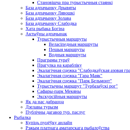
Становішча пра турыстычныя стаянкі
База адпачынку Дрывяты
База адпачынку Лявошкі
База адпачынку Золава
База адпачынку Слабодка
Хата рыбака Богіна
Актыўны адпачынак
Турыстычныя маршруты
Веласіпедныя маршруты
Пешыя маршруты
Водныя маршруты
Праграмы тураў
Прагулка на карабліку
Экалагічная сцежка "Слабодкаўская азовая гр
Экалагічная сцежка "Гара Маяк"
Экалагічная сцежка "Парк Бельмонт"
Турыстычны маршрут "Турбазаўскі рог"
Сафары-парк Мекяны
Экскурсійныя маршруты
Як да нас дабрацца
Дзелавы турызм
Публічны дагавор тур. паслуг
Рыбалка
Купіць пуцёўку анлайн
Рэжым платнага аматарскага рыбалоўства