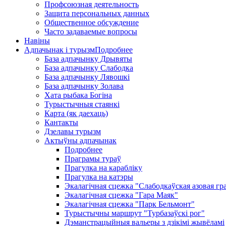
Профсоюзная деятельность
Защита персональных данных
Общественное обсуждение
Часто задаваемые вопросы
Навіны
Адпачынак і турызм
Подробнее
База адпачынку Дрывяты
База адпачынку Слабодка
База адпачынку Лявошкі
База адпачынку Золава
Хата рыбака Богіна
Турыстычныя стаянкі
Карта (як даехаць)
Кантакты
Дзелавы турызм
Актыўны адпачынак
Подробнее
Праграмы тураў
Прагулка на карабліку
Прагулка на катэры
Экалагічная сцежка "Слабодкаўская азовая гр
Экалагічная сцежка "Гара Маяк"
Экалагічная сцежка "Парк Бельмонт"
Турыстычны маршрут "Турбазаўскі рог"
Дэманстрацыйныя вальеры з дзікімі жывёламі