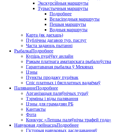
Экскурсійныя маршруты
Турыстычныя маршруты
Подробнее
Веласіпедныя маршруты
Пешыя маршруты
Водныя маршруты
Карта (як даехаць)
Публічны дагавор тур. паслуг
Часта задаюць пытанні
Рыбалка
Подробнее
Купіць пуцёўку анлайн
Рэжым платнага аматарскага рыбалоўства
Гарантаваная рыбалка ў Мекянах
Цэны
Пункты продажу пуцёвак
Спіс платных і бясплатных вадаёмаў
Паляванне
Подробнее
Арганізацыя паляўнічых тураў
Тэрміны і віды палявання
Цэны для грамадзян РБ
Кантакты
Фота
Конкурс «Лепшы паляўнічы трафей года»
Навуковая дзейнасць
Подробнее
Гісторыя навуковых даследаванняў