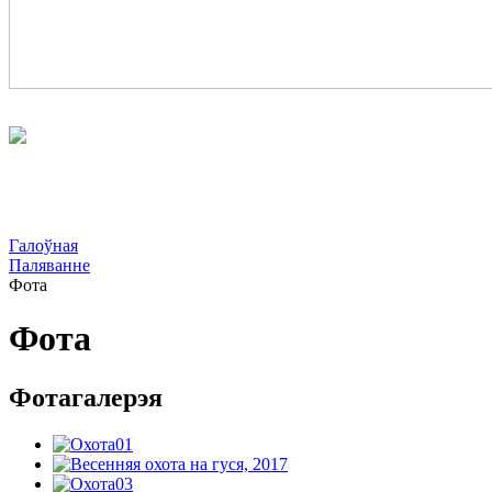
Галоўная
Паляванне
Фота
Фота
Фотагалерэя