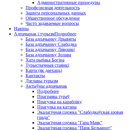
Административные процедуры
Профсоюзная деятельность
Защита персональных данных
Общественное обсуждение
Часто задаваемые вопросы
Навіны
Адпачынак і турызм
Подробнее
База адпачынку Дрывяты
База адпачынку Слабодка
База адпачынку Лявошкі
База адпачынку Золава
Хата рыбака Богіна
Турыстычныя стаянкі
Карта (як даехаць)
Кантакты
Дзелавы турызм
Актыўны адпачынак
Подробнее
Праграмы тураў
Прагулка на карабліку
Прагулка на катэры
Экалагічная сцежка "Слабодкаўская азовая
града"
Экалагічная сцежка "Гара Маяк"
Экалагічная сцежка "Парк Бельмонт"