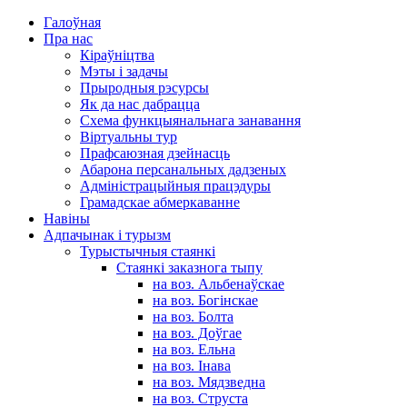
Галоўная
Пра нас
Кіраўніцтва
Мэты і задачы
Прыродныя рэсурсы
Як да нас дабрацца
Схема функцыянальнага занавання
Віртуальны тур
Прафсаюзная дзейнасць
Абарона персанальных дадзеных
Адміністрацыйныя працэдуры
Грамадскае абмеркаванне
Навіны
Адпачынак і турызм
Турыстычныя стаянкі
Стаянкі заказнога тыпу
на воз. Альбенаўскае
на воз. Богінскае
на воз. Болта
на воз. Доўгае
на воз. Ельна
на воз. Інава
на воз. Мядзведна
на воз. Струста