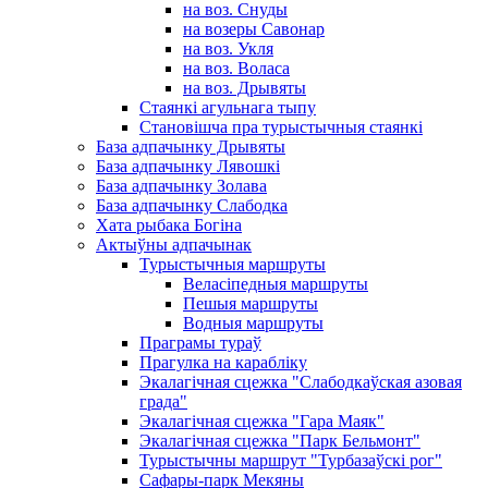
на воз. Снуды
на возеры Савонар
на воз. Укля
на воз. Воласа
на воз. Дрывяты
Стаянкі агульнага тыпу
Становішча пра турыстычныя стаянкі
База адпачынку Дрывяты
База адпачынку Лявошкі
База адпачынку Золава
База адпачынку Слабодка
Хата рыбака Богіна
Актыўны адпачынак
Турыстычныя маршруты
Веласіпедныя маршруты
Пешыя маршруты
Водныя маршруты
Праграмы тураў
Прагулка на карабліку
Экалагічная сцежка "Слабодкаўская азовая
града"
Экалагічная сцежка "Гара Маяк"
Экалагічная сцежка "Парк Бельмонт"
Турыстычны маршрут "Турбазаўскі рог"
Сафары-парк Мекяны