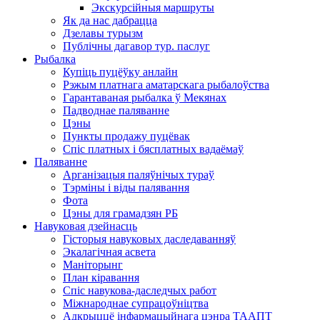
Экскурсійныя маршруты
Як да нас дабрацца
Дзелавы турызм
Публічны дагавор тур. паслуг
Рыбалка
Купіць пуцёўку анлайн
Рэжым платнага аматарскага рыбалоўства
Гарантаваная рыбалка ў Мекянах
Падводнае паляванне
Цэны
Пункты продажу пуцёвак
Спіс платных і бясплатных вадаёмаў
Паляванне
Арганізацыя паляўнічых тураў
Тэрміны і віды палявання
Фота
Цэны для грамадзян РБ
Навуковая дзейнасць
Гісторыя навуковых даследаванняў
Экалагічная асвета
Маніторынг
План кіравання
Спіс навукова-даследчых работ
Міжнароднае супрацоўніцтва
Адкрыццё інфармацыйнага цэнра ТААПТ