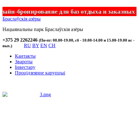
йн-бронирование для баз отдыха и заказных т
Браслаўскія азёры
Нацыянальны парк
Браслаўскія
азёры
+375 29 2262246
(Пн-пт: 08.00-19.00, сб - 10.00-14.00 и 15.00-19.00 вс -
RU
BY
EN
CH
вых.)
Кантакты
Звароты
Інвестару
Процідзеянне карупцыі