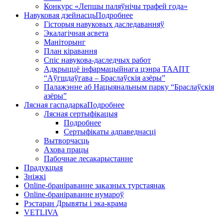
Конкурс «Лепшы паляўнічы трафей года»
Навуковая дзейнасць
Подробнее
Гісторыя навуковых даследаванняў
Экалагічная асвета
Маніторынг
План кіравання
Спіс навукова-даследчых работ
Адкрыццё інфармацыйнага цэнра ТААПТ
“Аўгшдаўгава – Браслаўскія азёры”
Палажэнне аб Нацыянальным парку “Браслаўскія
азёры”
Лясная гаспадарка
Подробнее
Лясная сертыфікацыя
Подробнее
Сертыфікаты адпаведнасці
Вытворчасць
Ахова працы
Пабочнае лесакарыстанне
Прадукцыя
Зніжкі
Оnline-бранiраванне заказных турстаянак
Оnline-бранiраванне нумароў
Рэстаран Дрывяты і эка-крама
VETLIVA