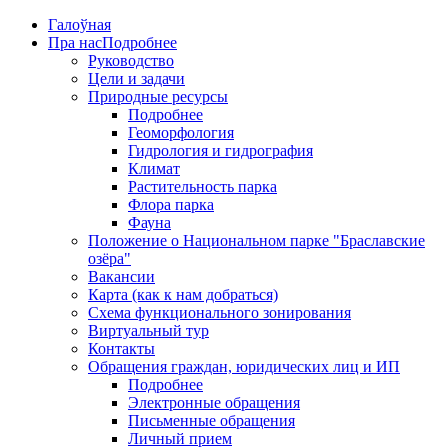
Галоўная
Пра нас
Подробнее
Руководство
Цели и задачи
Природные ресурсы
Подробнее
Геоморфология
Гидрология и гидрография
Климат
Растительность парка
Флора парка
Фауна
Положение о Национальном парке "Браславские
озёра"
Вакансии
Карта (как к нам добраться)
Схема функционального зонирования
Виртуальный тур
Контакты
Обращения граждан, юридических лиц и ИП
Подробнее
Электронные обращения
Письменные обращения
Личный прием