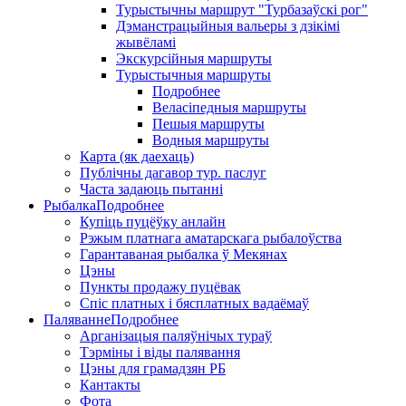
Турыстычны маршрут "Турбазаўскі рог"
Дэманстрацыйныя вальеры з дзікімі
жывёламі
Экскурсійныя маршруты
Турыстычныя маршруты
Подробнее
Веласіпедныя маршруты
Пешыя маршруты
Водныя маршруты
Карта (як даехаць)
Публічны дагавор тур. паслуг
Часта задаюць пытанні
Рыбалка
Подробнее
Купіць пуцёўку анлайн
Рэжым платнага аматарскага рыбалоўства
Гарантаваная рыбалка ў Мекянах
Цэны
Пункты продажу пуцёвак
Спіс платных і бясплатных вадаёмаў
Паляванне
Подробнее
Арганізацыя паляўнічых тураў
Тэрміны і віды палявання
Цэны для грамадзян РБ
Кантакты
Фота