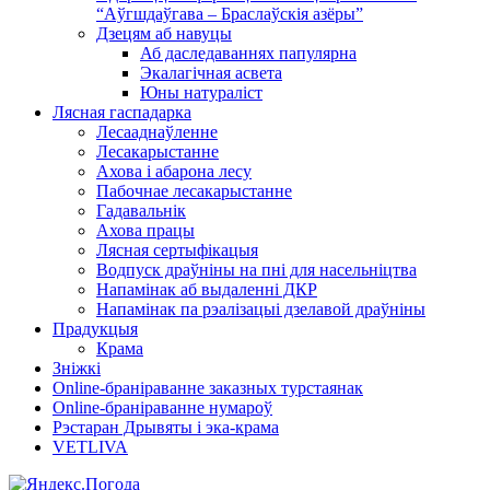
“Аўгшдаўгава – Браслаўскія азёры”
Дзецям аб навуцы
Аб даследаваннях папулярна
Экалагічная асвета
Юны натураліст
Лясная гаспадарка
Лесааднаўленне
Лесакарыстанне
Ахова і абарона лесу
Пабочнае лесакарыстанне
Гадавальнік
Ахова працы
Лясная сертыфікацыя
Водпуск драўніны на пні для насельніцтва
Напамінак аб выдаленні ДКР
Напамінак па рэалізацыі дзелавой драўніны
Прадукцыя
Крама
Зніжкі
Оnline-бранiраванне заказных турстаянак
Оnline-бранiраванне нумароў
Рэстаран Дрывяты і эка-крама
VETLIVA