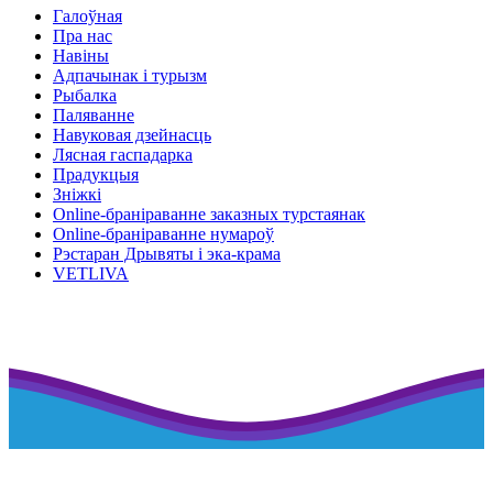
Галоўная
Пра нас
Навіны
Адпачынак і турызм
Рыбалка
Паляванне
Навуковая дзейнасць
Лясная гаспадарка
Прадукцыя
Зніжкі
Оnline-бранiраванне заказных турстаянак
Оnline-бранiраванне нумароў
Рэстаран Дрывяты і эка-крама
VETLIVA