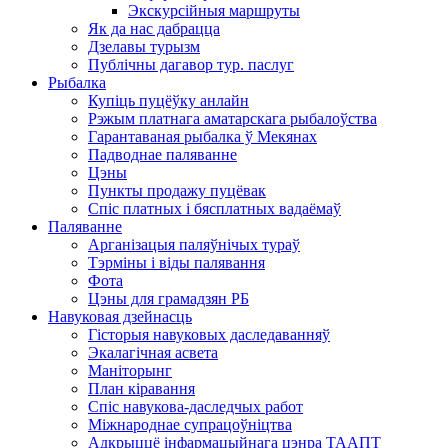
Экскурсійныя маршруты
Як да нас дабрацца
Дзелавы турызм
Публічны дагавор тур. паслуг
Рыбалка
Купіць пуцёўку анлайн
Рэжым платнага аматарскага рыбалоўства
Гарантаваная рыбалка ў Мекянах
Падводнае паляванне
Цэны
Пункты продажу пуцёвак
Спіс платных і бясплатных вадаёмаў
Паляванне
Арганізацыя паляўнічых тураў
Тэрміны і віды палявання
Фота
Цэны для грамадзян РБ
Навуковая дзейнасць
Гісторыя навуковых даследаванняў
Экалагічная асвета
Маніторынг
План кіравання
Спіс навукова-даследчых работ
Міжнароднае супрацоўніцтва
Адкрыццё інфармацыйнага цэнра ТААПТ