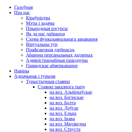
Галоўная
Пра нас
Кіраўніцтва
Мэты і задачы
Прыродныя рэсурсы
Як да нас дабрацца
Схема функцыянальнага занавання
Віртуальны тур
Прафсаюзная дзейнасць
Абарона персанальных дадзеных
Адміністрацыйныя працэдуры
Грамадскае абмеркаванне
Навіны
Адпачынак і турызм
Турыстычныя стаянкі
Стаянкі заказнога тыпу
на воз. Альбенаўскае
на воз. Богінскае
на воз. Болта
на воз. Доўгае
на воз. Ельна
на воз. Інава
на воз. Мядзведна
на воз. Струста