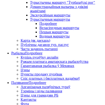
Турыстычны маршрут "Турбазаўскі рог"
Дэманстрацыйныя вальеры з дзікімі
жывёламі
Экскурсійныя маршруты
Турыстычныя маршруты
Подробнее
Веласіпедныя маршруты
Пешыя маршруты
Водныя маршруты
Карта (як даехаць)
Публічны дагавор тур. паслуг
Часта задаюць пытанні
Рыбалка
Подробнее
Купіць пуцёўку анлайн
Рэжым платнага аматарскага рыбалоўства
Гарантаваная рыбалка ў Мекянах
Цэны
Пункты продажу пуцёвак
Спіс платных і бясплатных вадаёмаў
Паляванне
Подробнее
Арганізацыя паляўнічых тураў
Тэрміны і віды палявання
Цэны для грамадзян РБ
Кантакты
Фота