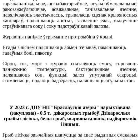
гарачкапаніжальнае, антыбактэрыйнае, агульнаўмацавальнае,
ранозажыўляюшчае, асвяжальнае, танізавальнае дзеянне,
павялічваюць эластычнасць, трываласць сценак крывяносных
капіляраў, паляпшаюць апетыт, засваенне ежы, вылучэнне
страўнікавага соку і соку падстраўнікавай залозы.
Журавіны паніжае ўтрыманне протромбіна ў крыві.
Ягады з лісцем паляпшаюць абмен рэчываў, памяншаюць
галаўныя болі, пякотку.
Сіроп, сок, морс з журавін спаталяюць смагу, спрыяюць
паніжэнню тэмпературы, бактэрыцыднае дзеянне,
паляпшаюць сон, функцыі залоз унутранай сакрэцыі,
стомленасць, надаюць бадзёрасць, паляпшаюць агульны стан.
У 2023 г. ДПУ НП "Браслаўскія азёры" нарыхтавана
(закуплена) - 0.5 т. дзікарослых грыбоў.
Дзікарослыя
грыбы: лісічка, белы грыб, чырвонагаловік, падбярозавік
і іншыя.
Грыб лісічка звычайная шануецца за свае выдатныя смакавыя