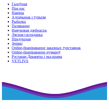
Галоўная
Пра нас
Навіны
Адпачынак і турызм
Рыбалка
Паляванне
Навуковая дзейнасць
Лясная гаспадарка
Прадукцыя
Зніжкі
Оnline-бранiраванне заказных турстаянак
Оnline-бранiраванне нумароў
Рэстаран Дрывяты і эка-крама
VETLIVA