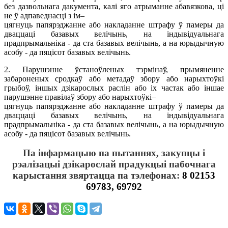
без дазвольнага дакумента, калі яго атрыманне абавязкова, ці
не ў адпаведнасці з ім–
цягнуць папярэджанне або накладанне штрафу ў памеры да
дваццаці базавых велічынь, на індывідуальнага
прадпрымальніка - да ста базавых велічынь, а на юрыдычную
асобу - да пяцісот базавых велічынь.
2. Парушэнне ўстаноўленых тэрмінаў, прымяненне
забароненых сродкаў або метадаў збору або нарыхтоўкі
грыбоў, іншых дзікарослых раслін або іх частак або іншае
парушэнне правілаў збору або нарыхтоўкі–
цягнуць папярэджанне або накладанне штрафу ў памеры да
дваццаці базавых велічынь, на індывідуальнага
прадпрымальніка - да ста базавых велічынь, а на юрыдычную
асобу - да пяцісот базавых велічынь.
Па інфармацыю па пытаннях, закупцы і
рэалізацыі дзікарослай прадукцыі пабочнага
карыстання звяртацца па тэлефонах:
8 02153
69783, 69792