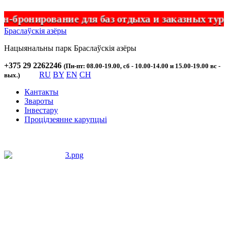
вание для баз отдыха и заказных туристическ
Браслаўскія азёры
Нацыянальны парк
Браслаўскія
азёры
+375 29 2262246
(Пн-пт: 08.00-19.00, сб - 10.00-14.00 и 15.00-19.00 вс -
RU
BY
EN
CH
вых.)
Кантакты
Звароты
Інвестару
Процідзеянне карупцыі