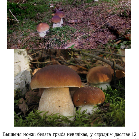
Вышыня ножкі белага грыба невялікая, у сярэднім дасягае 12