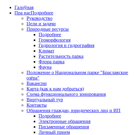
Галоўная
Пра нас
Подробнее
Руководство
Цели и задачи
Природные ресурсы
Подробнее
Геоморфология
Гидрология и гидрография
Климат
Растительность парка
Флора парка
Фауна
Положение о Национальном парке "Браславские
озёра"
Вакансии
Карта (как к нам добраться)
Схема функционального зонирования
Виртуальный тур
Контакты
Обращения граждан, юридических лиц и ИП
Подробнее
Электронные обращения
Письменные обращения
Личный прием