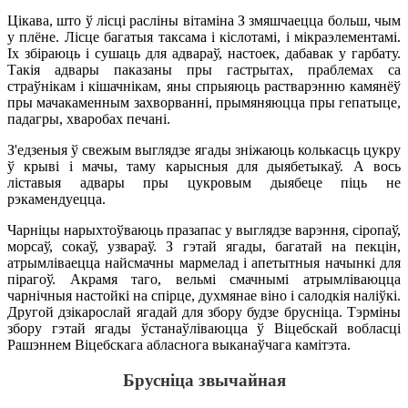
Цікава, што ў лісці расліны вітаміна З змяшчаецца больш, чым
у плёне. Лісце багатыя таксама і кіслотамі, і мікраэлементамі.
Іх збіраюць і сушаць для адвараў, настоек, дабавак у гарбату.
Такія адвары паказаны пры гастрытах, праблемах са
страўнікам і кішачнікам, яны спрыяюць растварэнню камянёў
пры мачакаменным захворванні, прымяняюцца пры гепатыце,
падагры, хваробах печані.
З'едзеныя ў свежым выглядзе ягады зніжаюць колькасць цукру
ў крыві і мачы, таму карысныя для дыябетыкаў. А вось
ліставыя адвары пры цукровым дыябеце піць не
рэкамендуецца.
Чарніцы нарыхтоўваюць празапас у выглядзе варэння, сіропаў,
морсаў, сокаў, узвараў. З гэтай ягады, багатай на пекцін,
атрымліваецца найсмачны мармелад і апетытныя начынкі для
пірагоў. Акрамя таго, вельмі смачнымі атрымліваюцца
чарнічныя настойкі на спірце, духмянае віно і салодкія наліўкі.
Другой дзікарослай ягадай для збору будзе брусніца. Тэрміны
збору гэтай ягады ўстанаўліваюцца ў Віцебскай вобласці
Рашэннем Віцебскага абласнога выканаўчага камітэта.
Брусніца звычайная