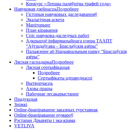
Конкурс «Лепшы паляўнічы трафей года»
Навуковая дзейнасць
Подробнее
Гісторыя навуковых даследаванняў
Экалагічная асвета
Маніторынг
План кіравання
Спіс навукова-даследчых работ
Адкрыццё інфармацыйнага цэнра ТААПТ
“Аўгшдаўгава – Браслаўскія азёры”
Палажэнне аб Нацыянальным парку “Браслаўскія
азёры”
Лясная гаспадарка
Подробнее
Лясная сертыфікацыя
Подробнее
Сертыфікаты адпаведнасці
Вытворчасць
Ахова працы
Пабочнае лесакарыстанне
Прадукцыя
Зніжкі
Оnline-бранiраванне заказных турстаянак
Оnline-бранiраванне нумароў
Рэстаран Дрывяты і эка-крама
VETLIVA