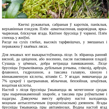
Кветкі ружаватыя, сабраныя ў кароткія, паніклыя,
верхавінныя пэндзля. Плён -шматнасенная, шаровідная, ярка-
чырвоная, бліскучая ягада. Квітнее брусніца ў чэрвені. Плён
спеюць у жніўні.
Расце на сухіх глебах, высокіх тарфянішчах, у змешаных і
пераважна ў хваёвых лясах.
Для лекавых мэт выкарыстоўваюць лісце. Іх збіраюць ранняй
вясной, да цвіцення, або восенню, пасля паспявання пладоў.
Сушаць у цёмных, добра ветрацца памяшканнях. Лісце
брусніцы ўтрымліваюць дубільныя рэчывы, глікозід, арбуцін,
флавонол, гидрохинон, а таксама галавую, хінную і
віннакаменную кіслоты, вітамін C. У ягадах змяшчаецца да
7% цукроў і цытрынавая, яблычная, бензойная, шчаўевая,
воцатная кіслоты.
Настой з лісця брусніцы ўжываецца як мочегонное сродак
пры нырачнакаменнай хваробе, а таксама пры рэўматызме і
падагры. Дзякуючы зместу арбуціну настоі валодаюць
моцным антысептычным (процігніласным) дзеяннем. Ягады
брусніцы ўжываюць пры авітамінозах. Водны настой ягад