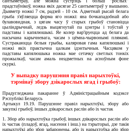
сантыметраў, але можна сустрэць і больш "рослых"
прадстаўнікоў, ножка якіх дасягае 25 сантыметраў у вышыню.
Дыяметр ножкі 7 см, радзей - 10 см. Адметнай рысай белага
грыба з'яўляецца форма яго ножкі: яна бочкападобнай або
булавовидная, з цягам часу ў старых грыбоў становіцца
цыліндрычнай, ледзь выцягнутай па цэнтры і тоўстай у
падставы і капялюшыкі. Яе колер вар'іруецца ад белага да
насычана карычневага, часам з цёмна-чырвонымі плямамі.
Сустракаюцца белыя грыбы, каляровая гама капялюшыкі і
ножкі якіх практычна цалкам ідэнтычныя. Часцяком у
падставы капялюшыка ножка мае сетачку светлых тонкіх
прожылкаў, часам амаль неадметных на асноўным фоне
скуркі.
У выпадку парушэння правіл нарыхтоўкі,
тэрмінаў збору дзікарослых ягад і грыбоў:
Прадугледжана пакаранне ў Адміністрацыйным кодэксе
Рэспублікі Беларусь
Артыкул 19.19. Парушэнне правіл нарыхтоўкі, збору або
закупкі грыбоў, іншых дзікарослых раслін або іх частак
1. Збор або нарыхтоўка грыбоў, іншых дзікарослых раслін або
іх частак (пладоў, ягад, насення і інш.) на тэрыторыі, дзе такія
нарыхтоўкі або збор забаронены, або іх нарыхтоўка або збор