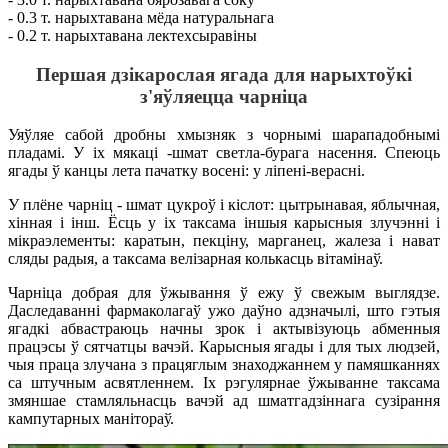
- 0.3 т. нарыхтавана мёда натуральнага
- 0.2 т. нарыхтавана лектехсыравіны
Першая дзікарослая ягада для нарыхтоўкі
з'яўляецца чарніца
Уяўляе сабой дробны хмызняк з чорнымі шарападобнымі
пладамі. У іх мякаці -шмат светла-бурага насення. Спеюць
ягады ў канцы лета пачатку восені: у ліпені-верасні.
У плёне чарніц - шмат цукроў і кіслот: цытрынавая, яблычная,
хінная і інш. Ёсць у іх таксама іншыя карысныя злучэнні і
мікраэлементы: каратын, пекціну, марганец, жалеза і нават
сляды радыя, а таксама велізарная колькасць вітамінаў.
Чарніца добрая для ўжывання ў ежу ў свежым выглядзе.
Даследаванні фармаколагаў ужо даўно адзначылі, што гэтыя
ягадкі абвастраюць начны зрок і актывізуюць абменныя
працэсы ў сятчатцы вачэй. Карысныя ягады і для тых людзей,
чыя праца злучана з працяглым знаходжаннем у памяшканнях
са штучным асвятленнем. Іх рэгулярнае ўжыванне таксама
змяншае стамляльнасць вачэй ад шматгадзіннага сузірання
кампутарных манітораў.