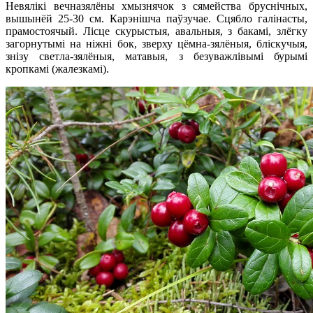
Невялікі вечназялёны хмызнячок з сямейства бруснічных,
вышынёй 25-30 см. Карэнішча паўзучае. Сцябло галінасты,
прамостоячый. Лісце скурыстыя, авальныя, з бакамі, злёгку
загорнутымі на ніжні бок, зверху цёмна-зялёныя, бліскучыя,
знізу светла-зялёныя, матавыя, з безуважлівымі бурымі
кропкамі (жалезкамі).