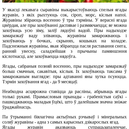
У якасці лекавага сыравіны выкарыстоўваюць спелыя ягады
журавін, з якіх рыхтуюць сок, сіроп, морс, кіслыя напоі.
Журавіны збіраюць восенню ў тры тэрміны. У верасні ягада
цвёрдая, але пры захоўванні даспявае і размякчаецца; яе можна
захоўваць усю зіму, заліў лядоўні вадой. Пры надыходзе
замаразкаў ваду зліваюць, журавіны замарожваюць і
захоўваюць у бочках, скрынях, кошыках на холадзе.
Падснежныя журавіны, якая збіраецца пасля раставання снега,
ранняй увесну, саладзейшая з прычыны памяншэння
кіслотнасці, але захоўваецца нядоўга.
Ягады, сабраныя позняй восенню, пры надыходзе замаразкаў
больш смачныя, сакавітыя, кіслыя. Іх захоўваюць таксама ў
замарожаным выглядзе: пры адтаванні яны хутка псуюцца.
Тэрмін захоўвання ягад - да 9 месяцаў.
Неабходна асцярожна ставіцца да расліны, абрываць ягады
толькі рукамі. Прамысловыя прынады - грабеністыя саўкі -
пашкоджваюць маладыя ўцёкі, што ў далейшым значна зніжае
ўраджайнасць.
Па ўтрыманні біялагічна актыўных рэчываў і мінеральных
соляў журавіны - адна з самых карысных дзікарослых ягад.
Ягады журавін аказваюць супрацьзапаленчае,