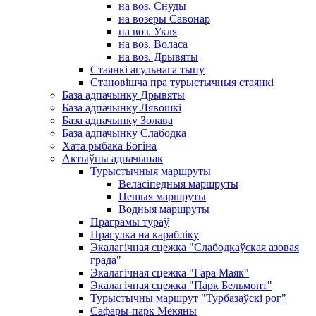
на воз. Снуды
на возеры Савонар
на воз. Укля
на воз. Воласа
на воз. Дрывяты
Стаянкі агульнага тыпу
Становішча пра турыстычныя стаянкі
База адпачынку Дрывяты
База адпачынку Лявошкі
База адпачынку Золава
База адпачынку Слабодка
Хата рыбака Богіна
Актыўны адпачынак
Турыстычныя маршруты
Веласіпедныя маршруты
Пешыя маршруты
Водныя маршруты
Праграмы тураў
Прагулка на карабліку
Экалагічная сцежка "Слабодкаўская азовая
града"
Экалагічная сцежка "Гара Маяк"
Экалагічная сцежка "Парк Бельмонт"
Турыстычны маршрут "Турбазаўскі рог"
Сафары-парк Мекяны