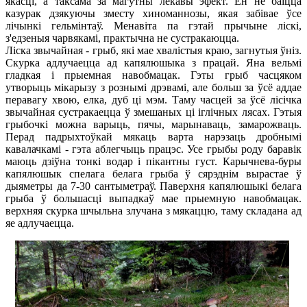
якасці, а таксама за магутны лекавы эфект. Ён не баіцца
казурак дзякуючы зместу хиноманнозы, якая забівае ўсе
лічынкі гельмінтаў. Менавіта па гэтай прычыне ліскі,
з'едзеныя чарвякамі, практычна не сустракаюцца.
Ліска звычайная - грыб, які мае хвалістыя краю, загнутыя ўніз.
Скурка адлучаецца ад капялюшыка з працай. Яна вельмі
гладкая і прыемная навобмацак. Гэты грыб часцяком
утворыць мікарызу з рознымі дрэвамі, але больш за ўсё аддае
перавагу хвою, елка, дуб ці мэм. Таму часцей за ўсё лісічка
звычайная сустракаецца ў змешаных ці іглічных лясах. Гэтыя
грыбочкі можна варыць, пячы, марынаваць, замарожваць.
Перад падрыхтоўкай мякаць варта нарэзаць дробнымі
кавалачкамі - гэта аблегчыць працэс. Усе грыбы роду баравік
маюць дзіўна тонкі водар і пікантны густ. Карычнева-буры
капялюшык спелага белага грыба ў сярэднім вырастае ў
дыяметры да 7-30 сантыметраў. Паверхня капялюшыкі белага
грыба ў большасці выпадкаў мае прыемную навобмацак.
верхняя скурка шчыльна злучана з мякаццю, таму складана ад
яе адлучаецца.