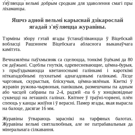
з'яўляецца вельмі добрым сродкам для здаволення смагі пры
ліхаманцы.
Яшчэ адной вельмі карыснай дзікарослай
ягадай з'яўляецца журавіны.
Тэрміны збору гэтай ягады ўстанаўліваюцца ў Віцебскай
вобласці Рашэннем Віцебскага абласнога выканаўчага
камітэта.
Вечназялёны паўхмызняк са сцелюцца, тонкімі ўцёкамі да 80
см даўжыні. Сцеблы гнуткія, одревесневающие, цёмна-бурыя,
з прыўздымаюцца кветаноснымі галінкамі і кароткімі
ніткападобнымі пухнатымі аднагадовымі галінкамі. Лісце
чарговыя, скурыстыя, бліскучыя, цёмна-зялёныя. Кветкі ў
журавін ружова-чырвоныя, панікшым, размешчаны па адным
або часцей сабраны па 2-4, радзей -па 6 у зонціковідные
суквецці на леташніх галінах. Квітнее ў траўні-чэрвені, плён
спеюць у канцы жніўня і ў верасні. Памер ягады, якая вырасла
на балоце, дасягае 16 мм.
Журавіны ўтвараюць зараснікі на тарфяных балотах.
Журавіны вельмі святлалюбныя, але не патрабавальныя да
мінеральнага сілкавання.