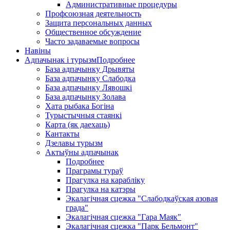
Административные процедуры
Профсоюзная деятельность
Защита персональных данных
Общественное обсуждение
Часто задаваемые вопросы
Навіны
Адпачынак і турызм
Подробнее
База адпачынку Дрывяты
База адпачынку Слабодка
База адпачынку Лявошкі
База адпачынку Золава
Хата рыбака Богіна
Турыстычныя стаянкі
Карта (як даехаць)
Кантакты
Дзелавы турызм
Актыўны адпачынак
Подробнее
Праграмы тураў
Прагулка на карабліку
Прагулка на катэры
Экалагічная сцежка "Слабодкаўская азовая
града"
Экалагічная сцежка "Гара Маяк"
Экалагічная сцежка "Парк Бельмонт"