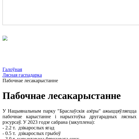
Галоўная
Лясная гаспадарка
Пабочнае лесакарыстанне
Пабочнае лесакарыстанне
У Нацыянальным парку "Браслаўскія азёры" ажыццяўляецца
пабочнае карыстанне і нарыхтоўка другарадных лясных
рэсурсаў. У 2023 годзе сабрана (закуплена):
- 2.2 т. дзікарослых ягад
- 0.5 т. дзікарослых грыбоў
- 3.0 т. нарыхтавана бярозавага соку